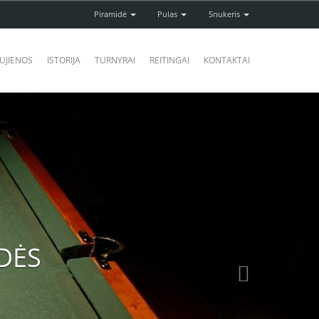
Piramidė
Pulas
Snukeris
UJIENOS
ISTORIJA
TURNYRAI
REITINGAI
KONTAKTAI
Next
IRAMIDĖS