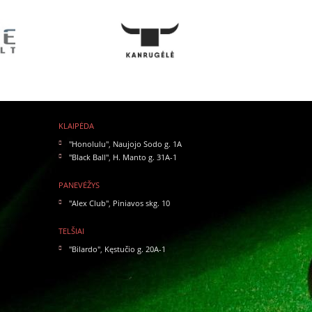
KLAIPĖDA
"Honolulu"
,
Naujojo Sodo g. 1A
"Black Ball"
,
H. Manto g. 31A-1
PANEVĖŽYS
"Alex Club"
,
Piniavos skg. 10
TELŠIAI
"Bilardo"
,
Kęstučio g. 20A-1