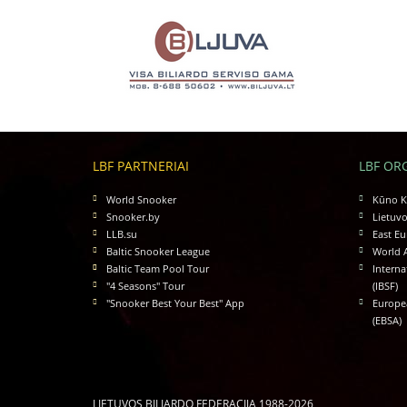
LBF PARTNERIAI
LBF OR
World Snooker
Kūno Ku
Snooker.by
Lietuvo
LLB.su
East Eu
Baltic Snooker League
World 
Baltic Team Pool Tour
Interna
"4 Seasons" Tour
(IBSF)
"Snooker Best Your Best" App
Europea
(EBSA)
LIETUVOS BILIARDO FEDERACIJA 1988-2026