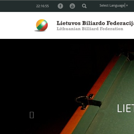
Select Language
▼
22:16:57
Previous
ATŠAUKT