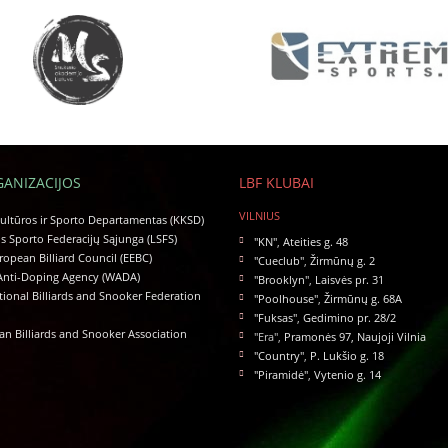
GANIZACIJOS
LBF KLUBAI
VILNIUS
ltūros ir Sporto Departamentas (KKSD)
s Sporto Federacijų Sąjunga (LSFS)
"KN"
,
Ateities g. 48
ropean Billiard Council (EEBC)
"Cueclub"
,
Žirmūnų g. 2
Anti-Doping Agency (WADA)
"Brooklyn"
,
Laisvės pr. 31
tional Billiards and Snooker Federation
"Poolhouse"
,
Žirmūnų g. 68A
"Fuksas"
,
Gedimino pr. 28/2
n Billiards and Snooker Association
"Era",
Pramonės 97, Naujoji Vilnia
"Country"
,
P. Lukšio g. 18
"Piramidė"
,
Vytenio g. 14