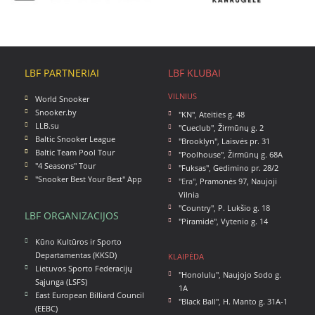
LBF PARTNERIAI
LBF KLUBAI
VILNIUS
World Snooker
Snooker.by
"KN"
,
Ateities g. 48
LLB.su
"Cueclub"
,
Žirmūnų g. 2
Baltic Snooker League
"Brooklyn"
,
Laisvės pr. 31
Baltic Team Pool Tour
"Poolhouse"
,
Žirmūnų g. 68A
"4 Seasons" Tour
"Fuksas"
,
Gedimino pr. 28/2
"Snooker Best Your Best" App
"Era",
Pramonės 97, Naujoji
Vilnia
"Country"
,
P. Lukšio g. 18
LBF ORGANIZACIJOS
"Piramidė"
,
Vytenio g. 14
Kūno Kultūros ir Sporto
Departamentas (KKSD)
KLAIPĖDA
Lietuvos Sporto Federacijų
"Honolulu"
,
Naujojo Sodo g.
Sąjunga (LSFS)
1A
East European Billiard Council
"Black Ball"
,
H. Manto g. 31A-1
(EEBC)