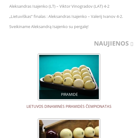
Aleksandras Isajenko (LT) – Viktor Vinogradov (LAT) 4-2
„Lietuviškas“ finalas : Aleksandras Isajenko – Valerij Ivanov 4-2.
Sveikiname Aleksandrą Isajenko su pergalę!
NAUJIENOS
PIRAMIDĖ
LIETUVOS DINAMINĖS PIRAMIDĖS ČEMPIONATAS