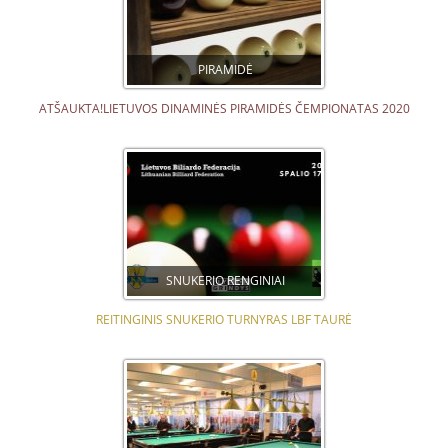
PIRAMIDĖ
ATŠAUKTA!LIETUVOS DINAMINĖS PIRAMIDĖS ČEMPIONATAS 2020
SNUKERIO RENGINIAI
REITINGINIS SNUKERIO TURNYRAS LBF TAURĖ