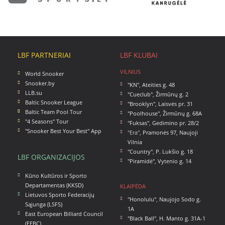
LBF PARTNERIAI
LBF KLUBAI
VILNIUS
World Snooker
Snooker.by
"KN"
,
Ateities g. 48
LLB.su
"Cueclub"
,
Žirmūnų g. 2
Baltic Snooker League
"Brooklyn"
,
Laisvės pr. 31
Baltic Team Pool Tour
"Poolhouse"
,
Žirmūnų g. 68A
"4 Seasons" Tour
"Fuksas"
,
Gedimino pr. 28/2
"Snooker Best Your Best" App
"Era",
Pramonės 97, Naujoji
Vilnia
"Country"
,
P. Lukšio g. 18
LBF ORGANIZACIJOS
"Piramidė"
,
Vytenio g. 14
Kūno Kultūros ir Sporto
Departamentas (KKSD)
KLAIPĖDA
Lietuvos Sporto Federacijų
"Honolulu"
,
Naujojo Sodo g.
Sąjunga (LSFS)
1A
East European Billiard Council
"Black Ball"
,
H. Manto g. 31A-1
(EEBC)