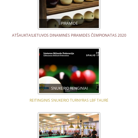
PIRAMIDĖ
ATŠAUKTA!LIETUVOS DINAMINĖS PIRAMIDĖS ČEMPIONATAS 2020
SNUKERIO RENGINIAI
REITINGINIS SNUKERIO TURNYRAS LBF TAURĖ