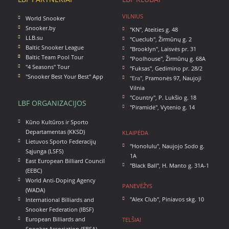
VILNIUS
World Snooker
Snooker.by
"KN"
,
Ateities g. 48
LLB.su
"Cueclub"
,
Žirmūnų g. 2
Baltic Snooker League
"Brooklyn"
,
Laisvės pr. 31
Baltic Team Pool Tour
"Poolhouse"
,
Žirmūnų g. 68A
"4 Seasons" Tour
"Fuksas"
,
Gedimino pr. 28/2
"Snooker Best Your Best" App
"Era",
Pramonės 97, Naujoji
Vilnia
"Country"
,
P. Lukšio g. 18
LBF ORGANIZACIJOS
"Piramidė"
,
Vytenio g. 14
Kūno Kultūros ir Sporto
Departamentas (KKSD)
KLAIPĖDA
Lietuvos Sporto Federacijų
"Honolulu"
,
Naujojo Sodo g.
Sąjunga (LSFS)
1A
East European Billiard Council
"Black Ball"
,
H. Manto g. 31A-1
(EEBC)
World Anti-Doping Agency
PANEVĖŽYS
(WADA)
"Alex Club"
,
Piniavos skg. 10
International Billiards and
Snooker Federation (IBSF)
European Billiards and
TELŠIAI
Snooker Association (EBSA)