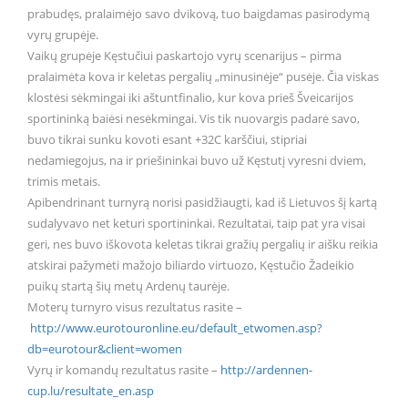
prabudęs, pralaimėjo savo dvikovą, tuo baigdamas pasirodymą
vyrų grupėje.
Vaikų grupėje Kęstučiui paskartojo vyrų scenarijus – pirma
pralaimėta kova ir keletas pergalių „minusinėje“ pusėje. Čia viskas
klostėsi sėkmingai iki aštuntfinalio, kur kova prieš Šveicarijos
sportininką baiėsi nesėkmingai. Vis tik nuovargis padarė savo,
buvo tikrai sunku kovoti esant +32C karščiui, stipriai
nedamiegojus, na ir priešininkai buvo už Kęstutį vyresni dviem,
trimis metais.
Apibendrinant turnyrą norisi pasidžiaugti, kad iš Lietuvos šį kartą
sudalyvavo net keturi sportininkai. Rezultatai, taip pat yra visai
geri, nes buvo iškovota keletas tikrai gražių pergalių ir aišku reikia
atskirai pažymėti mažojo biliardo virtuozo, Kęstučio Žadeikio
puikų startą šių metų Ardenų taurėje.
Moterų turnyro visus rezultatus rasite –
http://www.eurotouronline.eu/d
efault_etwomen.asp?
db=eurotour
&client=women
Vyrų ir komandų rezultatus rasite –
http://ardennen-
cup.lu/resulta
te_en.asp