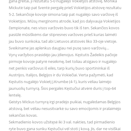
gana greitai, ji rezultatu 5-0 nugalėjo Vokietjos atstovę, Monika
Mickutė taip pat šventė pergalę prieš Vokietijos atstovę rezultatu
5-2. Sekančioje kovoje simona taip pat nugalėjo savo varžovę iš
Vokietijos. Mūsų merginoms atrodė, kad jos dalyvauja Vokietijos
čempionate, nes visos varžovės buvo tik iš ten. Sekančios kovos
pasiūlė mūsiškėms dar stipresnes varžoves prieš kurias laimėti
jau buvo sunkoka, tad abi Lietuvos atstovės liko 33-oje vietoje.
Sveikiname jas aplenkus daugiau nei pusę savo varžovių…
Vyrų varžybos prasidėjo jau įdienojus. Kęstutis Žadeikis pačioje
pirmoje kovoje patyrė nesėkmę, bet toliau atsigavo ir nugalėjo
net penkis varžovus iš eilės, tarp kurių buvo sportininkai iš
Austrijos, Italijos, Belgijos ir du Vokiečiai. Verta pažymėti, kad
Kęstutis nugalėjo Vokietį J.Krumbe (4-1), kuris vėliau laimėjo
jaunuolių turnyrą. Šios pergalės Kęstučiui atvėrė duris į top-64
lentelę.
Geistys Mickus turnyrą irgi pradėjo puikiai, nugalėdamas Belgijos
atstovą, bet vėliau nesusitvarkė su savo emocijomis ir pralaimėjo
sekančias kovas.
Sekmadienio kovos užsitęsė iki 3 val. nakties, tad pirmadienio
ryte buvo gana sunku Kęstučiui vėl stoti į kovą. Jis, dar ne visiškai