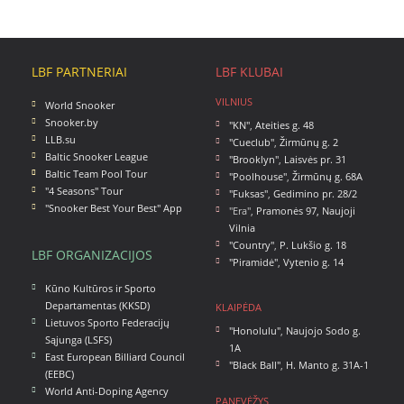
LBF PARTNERIAI
LBF KLUBAI
VILNIUS
World Snooker
Snooker.by
"KN"
,
Ateities g. 48
LLB.su
"Cueclub"
,
Žirmūnų g. 2
Baltic Snooker League
"Brooklyn"
,
Laisvės pr. 31
Baltic Team Pool Tour
"Poolhouse"
,
Žirmūnų g. 68A
"4 Seasons" Tour
"Fuksas"
,
Gedimino pr. 28/2
"Snooker Best Your Best" App
"Era",
Pramonės 97, Naujoji
Vilnia
"Country"
,
P. Lukšio g. 18
LBF ORGANIZACIJOS
"Piramidė"
,
Vytenio g. 14
Kūno Kultūros ir Sporto
Departamentas (KKSD)
KLAIPĖDA
Lietuvos Sporto Federacijų
"Honolulu"
,
Naujojo Sodo g.
Sąjunga (LSFS)
1A
East European Billiard Council
"Black Ball"
,
H. Manto g. 31A-1
(EEBC)
World Anti-Doping Agency
PANEVĖŽYS