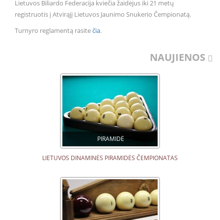
Lietuvos Biliardo Federacija kviečia žaidėjus iki 21 metų
registruotis į Atvirąjį Lietuvos Jaunimo Snukerio Čempionatą.
Turnyro reglamentą rasite
čia
.
NAUJIENOS
PIRAMIDĖ
LIETUVOS DINAMINĖS PIRAMIDĖS ČEMPIONATAS