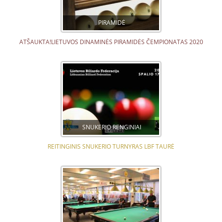
PIRAMIDĖ
ATŠAUKTA!LIETUVOS DINAMINĖS PIRAMIDĖS ČEMPIONATAS 2020
SNUKERIO RENGINIAI
REITINGINIS SNUKERIO TURNYRAS LBF TAURĖ