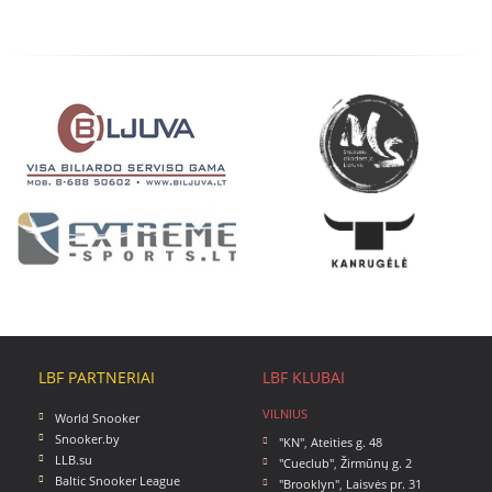
LBF PARTNERIAI
LBF KLUBAI
VILNIUS
World Snooker
Snooker.by
"KN"
,
Ateities g. 48
LLB.su
"Cueclub"
,
Žirmūnų g. 2
Baltic Snooker League
"Brooklyn"
,
Laisvės pr. 31