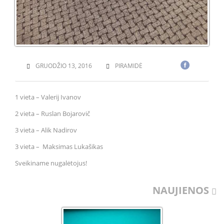
GRUODŽIO 13, 2016
PIRAMIDĖ
1 vieta – Valerij Ivanov
2 vieta – Ruslan Bojarovič
3 vieta – Alik Nadirov
3 vieta – Maksimas Lukašikas
Sveikiname nugalėtojus!
NAUJIENOS