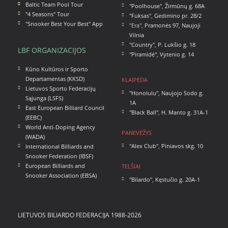
Baltic Team Pool Tour
"Poolhouse"
,
Žirmūnų g. 68A
"4 Seasons" Tour
"Fuksas"
,
Gedimino pr. 28/2
"Snooker Best Your Best" App
"Era",
Pramonės 97, Naujoji
Vilnia
"Country"
,
P. Lukšio g. 18
LBF ORGANIZACIJOS
"Piramidė"
,
Vytenio g. 14
Kūno Kultūros ir Sporto
Departamentas (KKSD)
KLAIPĖDA
Lietuvos Sporto Federacijų
"Honolulu"
,
Naujojo Sodo g.
Sąjunga (LSFS)
1A
East European Billiard Council
"Black Ball"
,
H. Manto g. 31A-1
(EEBC)
World Anti-Doping Agency
PANEVĖŽYS
(WADA)
"Alex Club"
,
Piniavos skg. 10
International Billiards and
Snooker Federation (IBSF)
European Billiards and
TELŠIAI
Snooker Association (EBSA)
"Bilardo"
,
Kęstučio g. 20A-1
LIETUVOS BILIARDO FEDERACIJA 1988-2026