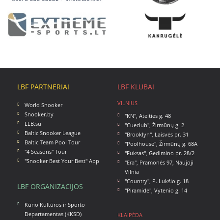
LBF PARTNERIAI
LBF KLUBAI
VILNIUS
World Snooker
Snooker.by
"KN"
,
Ateities g. 48
LLB.su
"Cueclub"
,
Žirmūnų g. 2
Baltic Snooker League
"Brooklyn"
,
Laisvės pr. 31
Baltic Team Pool Tour
"Poolhouse"
,
Žirmūnų g. 68A
"4 Seasons" Tour
"Fuksas"
,
Gedimino pr. 28/2
"Snooker Best Your Best" App
"Era",
Pramonės 97, Naujoji
Vilnia
"Country"
,
P. Lukšio g. 18
LBF ORGANIZACIJOS
"Piramidė"
,
Vytenio g. 14
Kūno Kultūros ir Sporto
Departamentas (KKSD)
KLAIPĖDA