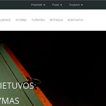
Piramidė
Pulas
Snukeris
UJIENOS
ISTORIJA
TURNYRAI
REITINGAI
KONTAKTAI
IETUVOS
YMAS