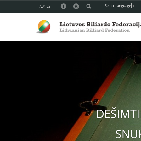
Select Language
▼
7:31:24
DEŠIMT
SNU