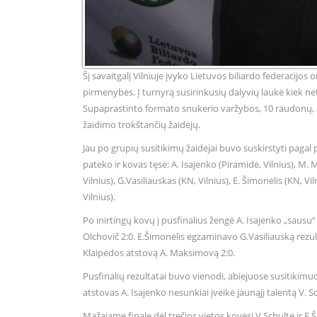
Šį savaitgalį Vilniuje įvyko Lietuvos biliardo federaci
pirmenybės. Į turnyrą susirinkusių dalyvių laukė kiek ne
Supaprastinto formato snukerio varžybos, 10 raudonų, a
žaidimo trokštančių žaidėjų.
Jau po grupių susitikimų žaidėjai buvo suskirstyti pagal
pateko ir kovas tęsė: A. Isajenko (Piramidė, Vilnius), M. Ma
Vilnius), G.Vasiliauskas (KN, Vilnius), E. Šimonėlis (KN, Vi
Vilnius).
Po inirtingų kovų į pusfinalius žengė A. Isajenko „sausu“ r
Olchovič 2:0. E.Šimonėlis egzaminavo G.Vasiliauską rezu
Klaipėdos atstovą A. Maksimovą 2:0.
Pusfinalių rezultatai buvo vienodi, abiejuose susitikimu
atstovas A. Isajenko nesunkiai įveikė jaunąjį talentą V. 
Mažajame finalę dėl trečios vietos kovėsi V.Schultė ir E.Ši