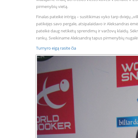
pirmenybių vietą.
Finalas pateikė intrigą – susitikimas vyko tarp dviejų „
patikėjęs savo pergale, atsipalaidavo ir Aleksandras ėmės
pateikė daug netikėtų sprendimų ir varžovų klaidų. Sėkm
rankų. Sveikiname Aleksandrą tapus pirmenybių nugalė
Turnyro eigą rasite čia