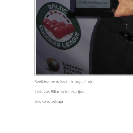
Sveikiname dalyvius ir nugalėtojus
Lietuvos Biliardo federacijos
Snukerio sekcija