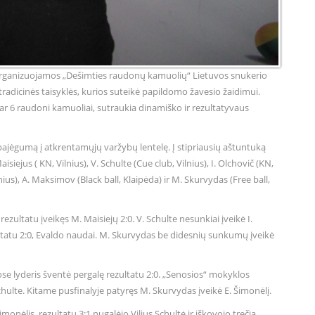
jos organizuojamos „Dešimties raudonų kamuolių“ Lietuvos snukerio
tradicinės taisyklės, kurios suteikė papildomo žavesio žaidimui.
r 6 raudoni kamuoliai, sutraukia dinamiško ir rezultatyvaus
 pajėgumą į atkrentamųjų varžybų lentelę. Į stipriausių aštuntuką
isiejus ( KN, Vilnius), V. Schulte (Cue club, Vilnius), I. Olchovič (KN,
lnius), A. Maksimov (Black ball, Klaipėda) ir M. Skurvydas (Free ball,
ezultatu įveikęs M. Maisiejų 2:0. V. Schulte nesunkiai įveikė I.
ltatu 2:0, Evaldo naudai. M. Skurvydas be didesnių sunkumų įveikė
ose lyderis šventė pergalę rezultatu 2:0. „Senosios“ mokyklos
Schulte. Kitame pusfinalyje patyręs M. Skurvydas įveikė E. Šimonėlį.
monėlis, rezultatu 3:1 nugalėjo Vilius Schultė ir iškovojo trečią