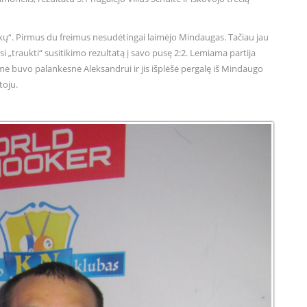
vilkų“. Pirmus du freimus nesudėtingai laimėjo Mindaugas. Tačiau jau
i „traukti“ susitikimo rezultatą į savo pusę 2:2. Lemiama partija
ė buvo palankesnė Aleksandrui ir jis išplėšė pergalę iš Mindaugo
toju.