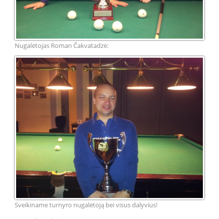
Nugalėtojas Roman Čakvatadzė:
Sveikiname turnyro nugalėtoją bei visus dalyvius!