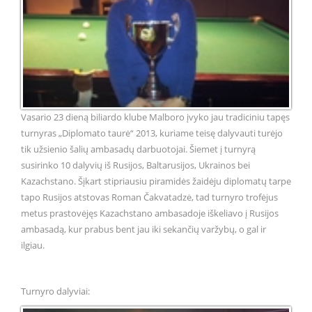
Vasario 23 dieną biliardo klube Malboro įvyko jau tradiciniu tapęs
turnyras „Diplomato taurė“ 2013, kuriame teisę dalyvauti turėjo
tik užsienio šalių ambasadų darbuotojai. Šiemet į turnyrą
susirinko 10 dalyvių iš Rusijos, Baltarusijos, Ukrainos bei
Kazachstano. Šįkart stipriausiu piramidės žaidėju diplomatų tarpe
tapo Rusijos atstovas Roman Čakvatadzė, tad turnyro trofėjus
metus prastovėjęs Kazachstano ambasadoje iškeliavo į Rusijos
ambasadą, kur prabus bent jau iki sekančių varžybų, o gal ir
ilgiau.
Turnyro dalyviai: