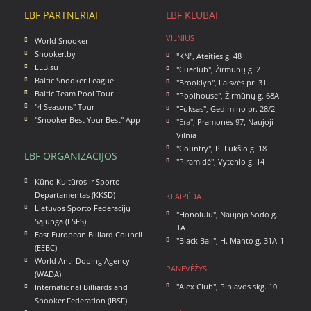
LBF PARTNERIAI
LBF KLUBAI
VILNIUS
World Snooker
Snooker.by
"KN"
,
Ateities g. 48
LLB.su
"Cueclub"
,
Žirmūnų g. 2
Baltic Snooker League
"Brooklyn"
,
Laisvės pr. 31
Baltic Team Pool Tour
"Poolhouse"
,
Žirmūnų g. 68A
"4 Seasons" Tour
"Fuksas"
,
Gedimino pr. 28/2
"Snooker Best Your Best" App
"Era",
Pramonės 97, Naujoji
Vilnia
"Country"
,
P. Lukšio g. 18
LBF ORGANIZACIJOS
"Piramidė"
,
Vytenio g. 14
Kūno Kultūros ir Sporto
Departamentas (KKSD)
KLAIPĖDA
Lietuvos Sporto Federacijų
"Honolulu"
,
Naujojo Sodo g.
Sąjunga (LSFS)
1A
East European Billiard Council
"Black Ball"
,
H. Manto g. 31A-1
(EEBC)
World Anti-Doping Agency
PANEVĖŽYS
(WADA)
"Alex Club"
,
Piniavos skg. 10
International Billiards and
Snooker Federation (IBSF)