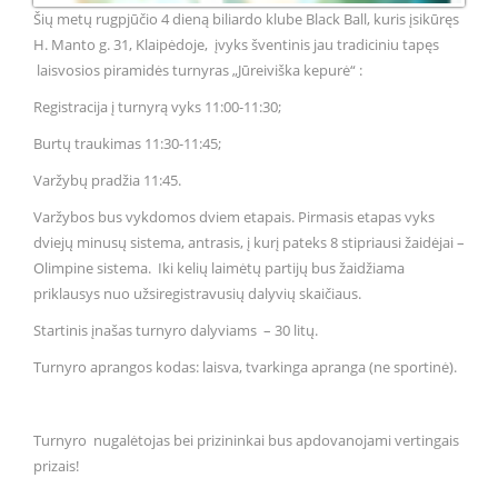
Šių metų rugpjūčio 4 dieną biliardo klube Black Ball, kuris įsikūręs
H. Manto g. 31, Klaipėdoje, įvyks šventinis jau tradiciniu tapęs
laisvosios piramidės turnyras „Jūreiviška kepurė“ :
Registracija į turnyrą vyks 11:00-11:30;
Burtų traukimas 11:30-11:45;
Varžybų pradžia 11:45.
Varžybos bus vykdomos dviem etapais. Pirmasis etapas vyks
dviejų minusų sistema, antrasis, į kurį pateks 8 stipriausi žaidėjai –
Olimpine sistema. Iki kelių laimėtų partijų bus žaidžiama
priklausys nuo užsiregistravusių dalyvių skaičiaus.
Startinis įnašas turnyro dalyviams – 30 litų.
Turnyro aprangos kodas: laisva, tvarkinga apranga (ne sportinė).
Turnyro nugalėtojas bei prizininkai bus apdovanojami vertingais
prizais!