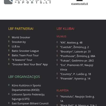
LBF PARTNERIAI
LBF KLUBAI
VILNIUS
World Snooker
Snooker.by
"KN"
,
Ateities g. 48
LLB.su
"Cueclub"
,
Žirmūnų g. 2
Baltic Snooker League
"Brooklyn"
,
Laisvės pr. 31
Baltic Team Pool Tour
"Poolhouse"
,
Žirmūnų g. 68A
"4 Seasons" Tour
"Fuksas"
,
Gedimino pr. 28/2
"Snooker Best Your Best" App
"Era",
Pramonės 97, Naujoji
Vilnia
"Country"
,
P. Lukšio g. 18
LBF ORGANIZACIJOS
"Piramidė"
,
Vytenio g. 14
Kūno Kultūros ir Sporto
Departamentas (KKSD)
KLAIPĖDA
Lietuvos Sporto Federacijų
"Honolulu"
,
Naujojo Sodo g.
Sąjunga (LSFS)
1A
East European Billiard Council
"Black Ball"
,
H. Manto g. 31A-1