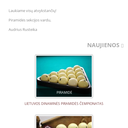
Laukiame visų atvykstančių!
Piramidės sekcijos vardu,
Audrius Rusteika
NAUJIENOS
PIRAMIDĖ
LIETUVOS DINAMINĖS PIRAMIDĖS ČEMPIONATAS