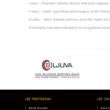
I vieta – „Piramidė“ (Geistys Mickus, Aleksandr Isajenko,
II vieta – „Anjan“ (Janis Bulis, Janis Kaugurs, Andis Freima
III vieta – „Sfera“ (Daniels Zahirovs, Kristofers Darbi, Ivo
Primename, kad reportažą apie šį turnyrą galėsite pamatyt
LBF PARTNERIAI
LBF OR
World Snooker
Kūno Ku