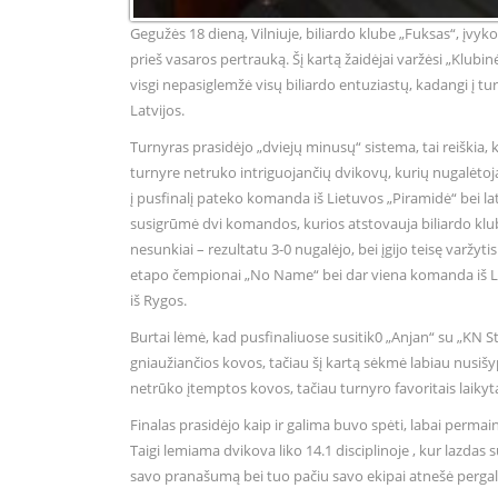
Gegužės 18 dieną, Vilniuje, biliardo klube „Fuksas“, įvy
prieš vasaros pertrauką. Šį kartą žaidėjai varžėsi „Klubi
visgi nepasiglemžė visų biliardo entuziastų, kadangi į t
Latvijos.
Turnyras prasidėjo „dviejų minusų“ sistema, tai reiškia,
turnyre netruko intriguojančių dvikovų, kurių nugalėtoj
į pusfinalį pateko komanda iš Lietuvos „Piramidė“ bei la
susigrūmė dvi komandos, kurios atstovauja biliardo klubą 
nesunkiai – rezultatu 3-0 nugalėjo, bei įgijo teisę varžyt
etapo čempionai „No Name“ bei dar viena komanda iš Latvi
iš Rygos.
Burtai lėmė, kad pusfinaliuose susitik0 „Anjan“ su „KN S
gniaužiančios kovos, tačiau šį kartą sėkmė labiau nusišyp
netrūko įtemptos kovos, tačiau turnyro favoritais laikyta 
Finalas prasidėjo kaip ir galima buvo spėti, labai permaini
Taigi lemiama dvikova liko 14.1 disciplinoje , kur lazdas 
savo pranašumą bei tuo pačiu savo ekipai atnešė pergal