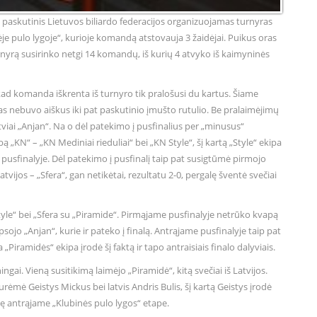
ko paskutinis Lietuvos biliardo federacijos organizuojamas turnyras
nėje pulo lygoje“, kurioje komandą atstovauja 3 žaidėjai. Puikus oras
urnyrą susirinko netgi 14 komandų, iš kurių 4 atvyko iš kaimyninės
 kad komanda iškrenta iš turnyro tik pralošusi du kartus. Šiame
as nebuvo aiškus iki pat paskutinio įmušto rutulio. Be pralaimėjimų
tviai „Anjan“. Na o dėl patekimo į pusfinalius per „minusus“
„KN“ – „KN Mediniai rieduliai“ bei „KN Style“, šį kartą „Style“ ekipa
is pusfinalyje. Dėl patekimo į pusfinalį taip pat susigtūmė pirmojo
jos – „Sfera“, gan netikėtai, rezultatu 2-0, pergalę šventė svečiai
tyle“ bei „Sfera su „Piramide“. Pirmąjame pusfinalyje netrūko kvapą
sojo „Anjan“, kurie ir pateko į finalą. Antrąjame pusfinalyje taip pat
„Piramidės“ ekipa įrodė šį faktą ir tapo antraisiais finalo dalyviais.
ngai. Vieną susitikimą laimėjo „Piramidė“, kitą svečiai iš Latvijos.
surėmė Geistys Mickus bei latvis Andris Bulis, šį kartą Geistys įrodė
ę antrąjame „Klubinės pulo lygos“ etape.