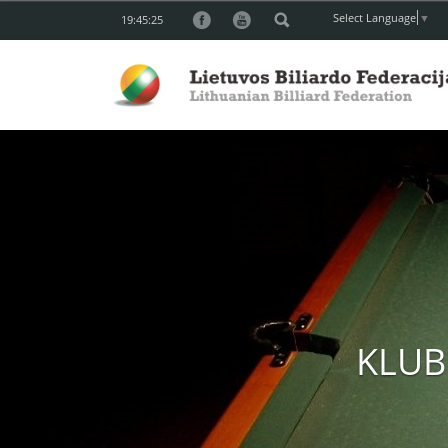
Select Language
▼
19:45:26
KLUB