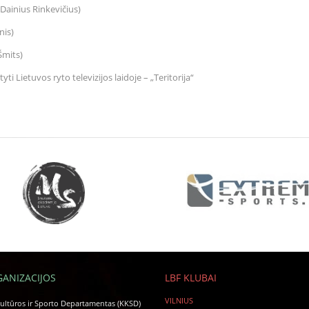
 Dainius Rinkevičius)
nis)
 Šmits)
i Lietuvos ryto televizijos laidoje – „Teritorija“
GANIZACIJOS
LBF KLUBAI
VILNIUS
ltūros ir Sporto Departamentas (KKSD)