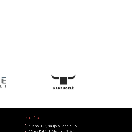
KLAIPĖDA
"Honolulu"
,
Naujojo Sodo g. 1A
"Black Ball"
,
H. Manto g. 31A-1