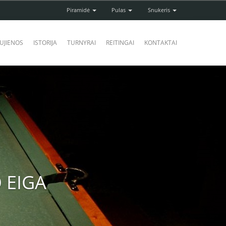
Piramidė
Pulas
Snukeris
UJIENOS
ISTORIJA
TURNYRAI
REITINGAI
KONTAKTAI
 EIGA