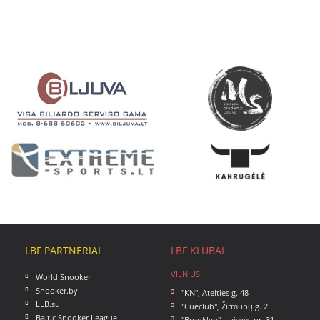
LBF PARTNERIAI
LBF KLUBAI
VILNIUS
World Snooker
Snooker.by
"KN"
,
Ateities g. 48
LLB.su
"Cueclub"
,
Žirmūnų g. 2
Baltic Snooker League
"Brooklyn"
,
Laisvės pr. 31