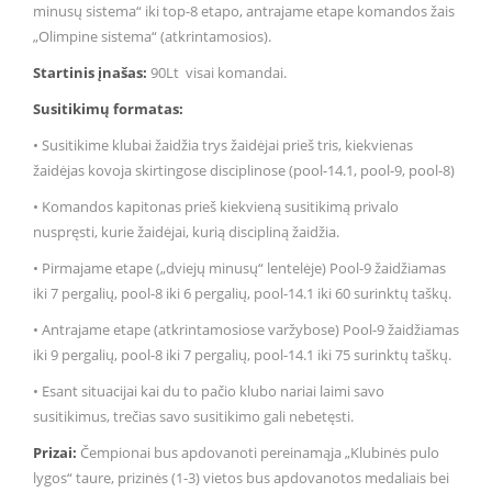
minusų sistema“ iki top-8 etapo, antrajame etape komandos žais
„Olimpine sistema“ (atkrintamosios).
Startinis įnašas:
90Lt visai komandai.
Susitikimų formatas:
• Susitikime klubai žaidžia trys žaidėjai prieš tris, kiekvienas
žaidėjas kovoja skirtingose disciplinose (pool-14.1, pool-9, pool-8)
• Komandos kapitonas prieš kiekvieną susitikimą privalo
nuspręsti, kurie žaidėjai, kurią discipliną žaidžia.
• Pirmajame etape („dviejų minusų“ lentelėje) Pool-9 žaidžiamas
iki 7 pergalių, pool-8 iki 6 pergalių, pool-14.1 iki 60 surinktų taškų.
• Antrajame etape (atkrintamosiose varžybose) Pool-9 žaidžiamas
iki 9 pergalių, pool-8 iki 7 pergalių, pool-14.1 iki 75 surinktų taškų.
• Esant situacijai kai du to pačio klubo nariai laimi savo
susitikimus, trečias savo susitikimo gali nebetęsti.
Prizai:
Čempionai bus apdovanoti pereinamąja „Klubinės pulo
lygos“ taure, prizinės (1-3) vietos bus apdovanotos medaliais bei