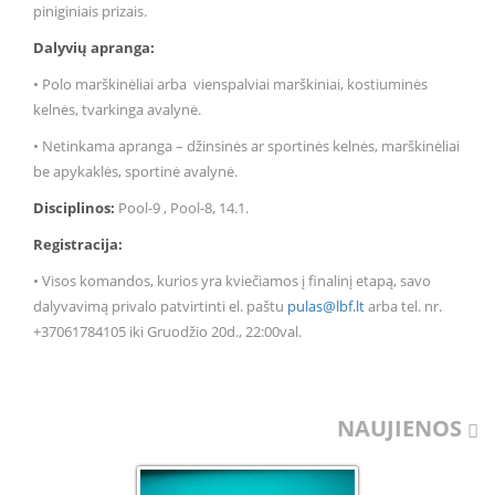
piniginiais prizais.
Dalyvių apranga:
• Polo marškinėliai arba vienspalviai marškiniai, kostiuminės
kelnės, tvarkinga avalynė.
• Netinkama apranga – džinsinės ar sportinės kelnės, marškinėliai
be apykaklės, sportinė avalynė.
Disciplinos:
Pool-9 , Pool-8, 14.1.
Registracija:
• Visos komandos, kurios yra kviečiamos į finalinį etapą, savo
dalyvavimą privalo patvirtinti el. paštu
pulas@lbf.lt
arba tel. nr.
+37061784105 iki Gruodžio 20d., 22:00val.
NAUJIENOS