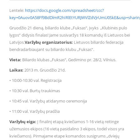
Lentelė:
https://docs.google.com/spreadsheet/ccc?
key=0Auov0A58Ff9BdDlmR2hIRlEtYURJWVlZdVJrUmU0SkE&usp=sharin
Gruodžio 21 dieną, biliardo klube „Fuksas“, įvyks „Klubinės pulo
lygos“ didysis finalas! Jame susivaržys 18 komandų iš Lietuvos bei
Latvijos.
Varžybų organizatorius:
Lietuvos biliardo federacija
bendradarbiaujant su biliardo klubu „Fuksas“.
Vieta:
Biliardo klubas „Fuksas“, Gedimino pr. 28/2, Vilnius.
Laikas:
2013 m. Gruodžio 21d.
• 10:00-10:30 val. Registracija
• 10:30 val. Burtų traukimas
• 10:45 val. Varžybų atidarymo ceremonija
• 11:00 val. Varžybų pradžia
Varžybų eiga:
Į finalinį etapą kviečiamos 1-16 vietą reitinge
užėmusios ekipos (16 vietą pasidalino 3 ekipos, todėl visos yra
kviečiamos). Pirmajame etape komandos susigrums „dviejų