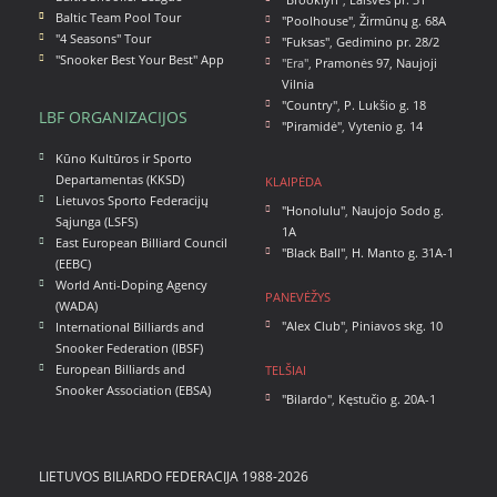
Baltic Team Pool Tour
"Poolhouse"
,
Žirmūnų g. 68A
"4 Seasons" Tour
"Fuksas"
,
Gedimino pr. 28/2
"Snooker Best Your Best" App
"Era",
Pramonės 97, Naujoji
Vilnia
"Country"
,
P. Lukšio g. 18
LBF ORGANIZACIJOS
"Piramidė"
,
Vytenio g. 14
Kūno Kultūros ir Sporto
Departamentas (KKSD)
KLAIPĖDA
Lietuvos Sporto Federacijų
"Honolulu"
,
Naujojo Sodo g.
Sąjunga (LSFS)
1A
East European Billiard Council
"Black Ball"
,
H. Manto g. 31A-1
(EEBC)
World Anti-Doping Agency
PANEVĖŽYS
(WADA)
"Alex Club"
,
Piniavos skg. 10
International Billiards and
Snooker Federation (IBSF)
European Billiards and
TELŠIAI
Snooker Association (EBSA)
"Bilardo"
,
Kęstučio g. 20A-1
LIETUVOS BILIARDO FEDERACIJA 1988-2026