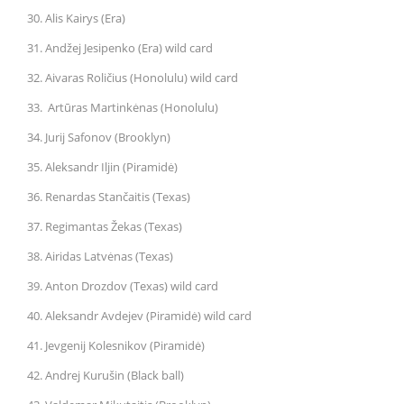
30. Alis Kairys (Era)
31. Andžej Jesipenko (Era) wild card
32. Aivaras Roličius (Honolulu) wild card
33. Artūras Martinkėnas (Honolulu)
34. Jurij Safonov (Brooklyn)
35. Aleksandr Iljin (Piramidė)
36. Renardas Stančaitis (Texas)
37. Regimantas Žekas (Texas)
38. Airidas Latvėnas (Texas)
39. Anton Drozdov (Texas) wild card
40. Aleksandr Avdejev (Piramidė) wild card
41. Jevgenij Kolesnikov (Piramidė)
42. Andrej Kurušin (Black ball)