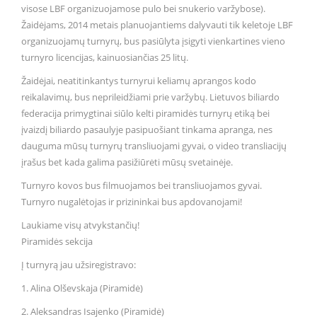
visose LBF organizuojamose pulo bei snukerio varžybose).
Žaidėjams, 2014 metais planuojantiems dalyvauti tik keletoje LBF
organizuojamų turnyrų, bus pasiūlyta įsigyti vienkartines vieno
turnyro licencijas, kainuosiančias 25 litų.
Žaidėjai, neatitinkantys turnyrui keliamų aprangos kodo
reikalavimų, bus neprileidžiami prie varžybų. Lietuvos biliardo
federacija primygtinai siūlo kelti piramidės turnyrų etiką bei
įvaizdį biliardo pasaulyje pasipuošiant tinkama apranga, nes
dauguma mūsų turnyrų transliuojami gyvai, o video transliacijų
įrašus bet kada galima pasižiūrėti mūsų svetainėje.
Turnyro kovos bus filmuojamos bei transliuojamos gyvai.
Turnyro nugalėtojas ir prizininkai bus apdovanojami!
Laukiame visų atvykstančių!
Piramidės sekcija
Į turnyrą jau užsiregistravo:
1. Alina Olševskaja (Piramidė)
2. Aleksandras Isajenko (Piramidė)