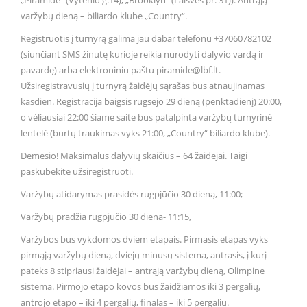
„Piramidė“ (Vytenio g.14), „Brooklyn“ (Laisvės pr. 31)). Antrąją
varžybų dieną – biliardo klube „Country“.
Registruotis į turnyrą galima jau dabar telefonu +37060782102
(siunčiant SMS žinutę kurioje reikia nurodyti dalyvio vardą ir
pavardę) arba elektroniniu paštu piramide@lbf.lt.
Užsiregistravusių į turnyrą žaidėjų sąrašas bus atnaujinamas
kasdien. Registracija baigsis rugsėjo 29 dieną (penktadienį) 20:00,
o vėliausiai 22:00 šiame saite bus patalpinta varžybų turnyrinė
lentelė (burtų traukimas vyks 21:00, „Country“ biliardo klube).
Dėmesio! Maksimalus dalyvių skaičius – 64 žaidėjai. Taigi
paskubėkite užsiregistruoti.
Varžybų atidarymas prasidės rugpjūčio 30 dieną, 11:00;
Varžybų pradžia rugpjūčio 30 diena- 11:15,
Varžybos bus vykdomos dviem etapais. Pirmasis etapas vyks
pirmąją varžybų dieną, dviejų minusų sistema, antrasis, į kurį
pateks 8 stipriausi žaidėjai – antrąją varžybų dieną, Olimpine
sistema. Pirmojo etapo kovos bus žaidžiamos iki 3 pergalių,
antrojo etapo – iki 4 pergalių, finalas – iki 5 pergalių.