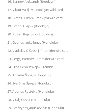
16. Barinov Aleksandr (Brooklyn)
17. Viktor Vasiljev (Brooklyn) wild card
18. Gintas Lukšys (Brooklyn) wild card
19. Dmitrij Olejnik (Brooklyn)
20. Ruslan Bojarovič (Brooklyn)
21. Gedrius Jankeliunas (Honolulu)
22. Vladislav Olševskij (Piramidė) wild card
23. Sergej Partnov (Piramidė) wild card
24. Olga Geročinskaja (Piramidė)
25. Arvydas Špogis (Honolulu)
26. Svajūnas Špogis (Honolulu)
27. Audrius Rusteika (Honolulu)
28. Vitalij Gusiatin (Honolulu)
29. Gražvydas Januškevičus (Honolulu)