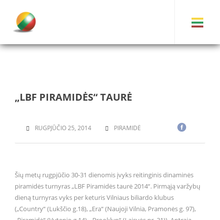
„LBF PIRAMIDĖS“ TAURĖ
RUGPJŪČIO 25, 2014
PIRAMIDĖ
Šių metų rugpjūčio 30-31 dienomis įvyks reitinginis dinaminės
piramidės turnyras „LBF Piramidės taurė 2014“. Pirmąją varžybų
dieną turnyras vyks per keturis Vilniaus biliardo klubus
(„Country“ (Lukščio g.18), „Era“ (Naujoji Vilnia, Pramonės g. 97),