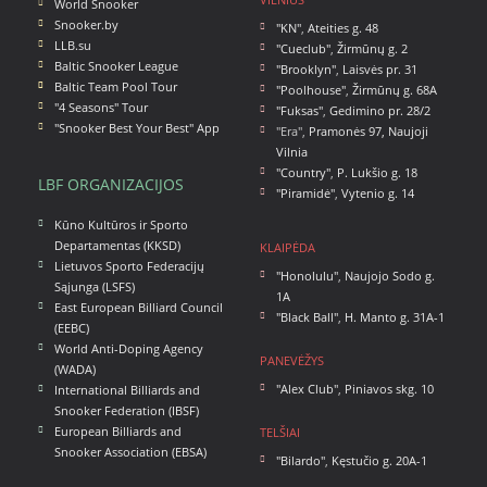
World Snooker
Snooker.by
"KN"
,
Ateities g. 48
LLB.su
"Cueclub"
,
Žirmūnų g. 2
Baltic Snooker League
"Brooklyn"
,
Laisvės pr. 31
Baltic Team Pool Tour
"Poolhouse"
,
Žirmūnų g. 68A
"4 Seasons" Tour
"Fuksas"
,
Gedimino pr. 28/2
"Snooker Best Your Best" App
"Era",
Pramonės 97, Naujoji
Vilnia
"Country"
,
P. Lukšio g. 18
LBF ORGANIZACIJOS
"Piramidė"
,
Vytenio g. 14
Kūno Kultūros ir Sporto
Departamentas (KKSD)
KLAIPĖDA
Lietuvos Sporto Federacijų
"Honolulu"
,
Naujojo Sodo g.
Sąjunga (LSFS)
1A
East European Billiard Council
"Black Ball"
,
H. Manto g. 31A-1
(EEBC)
World Anti-Doping Agency
PANEVĖŽYS
(WADA)
"Alex Club"
,
Piniavos skg. 10
International Billiards and
Snooker Federation (IBSF)
European Billiards and
TELŠIAI
Snooker Association (EBSA)
"Bilardo"
,
Kęstučio g. 20A-1