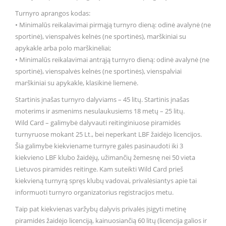
Turnyro aprangos kodas:
• Minimalūs reikalavimai pirmąją turnyro dieną: odinė avalynė (ne
sportinė), vienspalvės kelnės (ne sportinės), marškiniai su
apykakle arba polo marškinėliai;
• Minimalūs reikalavimai antrąją turnyro dieną: odinė avalynė (ne
sportinė), vienspalvės kelnės (ne sportinės), vienspalviai
marškiniai su apykakle, klasikinė liemenė.
Startinis įnašas turnyro dalyviams – 45 litų. Startinis įnašas
moterims ir asmenims nesulaukusiems 18 metų – 25 litų.
Wild Card – galimybė dalyvauti reitinginiuose piramidės
turnyruose mokant 25 Lt., bei neperkant LBF žaidėjo licencijos.
Šia galimybe kiekviename turnyre galės pasinaudoti iki 3
kiekvieno LBF klubo žaidėjų, užimančių žemesnę nei 50 vieta
Lietuvos piramidės reitinge. Kam suteikti Wild Card prieš
kiekvieną turnyrą spręs klubų vadovai, privalėsiantys apie tai
informuoti turnyro organizatorius registracijos metu.
Taip pat kiekvienas varžybų dalyvis privalės įsigyti metinę
piramidės žaidėjo licenciją, kainuosiančią 60 litų (licencija galios ir