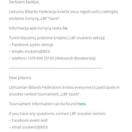
Gerbiami žaidėjai,
Lietuvos Biliardo Federacija kviečia visus registruotis į reitinginį
snukerio turnyrą „LBF Taurė“.
Informacija apie turnyrą rasite
čia
.
Turint klausimų prašome kreiptis į LBF snukerio sekciją:
– Facebook įvykio sienoje
– emailu snukeris@lbf.lt
– telefonu +370 699 25193 (Aleksandr Bissekerskij)
————————————————————————–
Dear players,
Lithuanian Biliards Federation invites everyone to participate in
snooker ranked tournament „LBF taurė“.
Tournament information can be found
here
.
If you have any questions, contact LBF snooker section:
– Facebook event wall
– email snukeris@lbf.lt