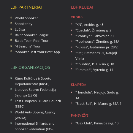
LBF PARTNERIAI
LBF KLUBAI
VILNIUS
World Snooker
Snooker.by
"KN"
,
Ateities g. 48
LLB.su
"Cueclub"
,
Žirmūnų g. 2
Baltic Snooker League
"Brooklyn"
,
Laisvės pr. 31
Baltic Team Pool Tour
"Poolhouse"
,
Žirmūnų g. 68A
"4 Seasons" Tour
"Fuksas"
,
Gedimino pr. 28/2
"Snooker Best Your Best" App
"Era",
Pramonės 97, Naujoji
Vilnia
"Country"
,
P. Lukšio g. 18
LBF ORGANIZACIJOS
"Piramidė"
,
Vytenio g. 14
Kūno Kultūros ir Sporto
Departamentas (KKSD)
KLAIPĖDA
Lietuvos Sporto Federacijų
"Honolulu"
,
Naujojo Sodo g.
Sąjunga (LSFS)
1A
East European Billiard Council
"Black Ball"
,
H. Manto g. 31A-1
(EEBC)
World Anti-Doping Agency
PANEVĖŽYS
(WADA)
"Alex Club"
,
Piniavos skg. 10
International Billiards and
Snooker Federation (IBSF)