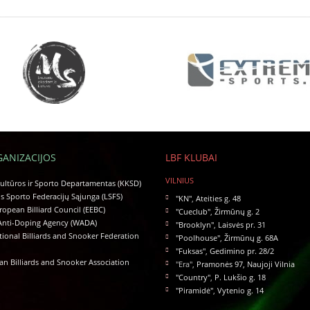
GANIZACIJOS
LBF KLUBAI
VILNIUS
ltūros ir Sporto Departamentas (KKSD)
s Sporto Federacijų Sąjunga (LSFS)
"KN"
,
Ateities g. 48
ropean Billiard Council (EEBC)
"Cueclub"
,
Žirmūnų g. 2
Anti-Doping Agency (WADA)
"Brooklyn"
,
Laisvės pr. 31
tional Billiards and Snooker Federation
"Poolhouse"
,
Žirmūnų g. 68A
"Fuksas"
,
Gedimino pr. 28/2
n Billiards and Snooker Association
"Era",
Pramonės 97, Naujoji Vilnia
"Country"
,
P. Lukšio g. 18
"Piramidė"
,
Vytenio g. 14