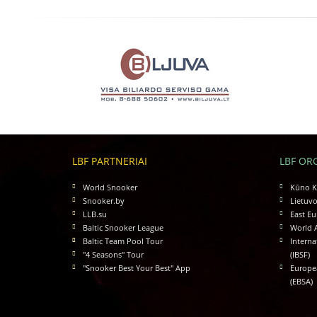
LBF PARTNERIAI
LBF OR
World Snooker
Kūno Ku
Snooker.by
Lietuvo
LLB.su
East Eu
Baltic Snooker League
World 
Baltic Team Pool Tour
Interna
"4 Seasons" Tour
(IBSF)
"Snooker Best Your Best" App
Europea
(EBSA)