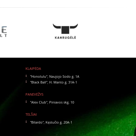
KLAIPĖDA
"Honolulu"
,
Naujojo Sodo g. 1A
"Black Ball"
,
H. Manto g. 31A-1
PANEVĖŽYS
"Alex Club"
,
Piniavos skg. 10
TELŠIAI
"Bilardo"
,
Kęstučio g. 20A-1