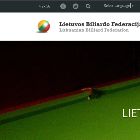
Select Language
▼
4:27:57
LI