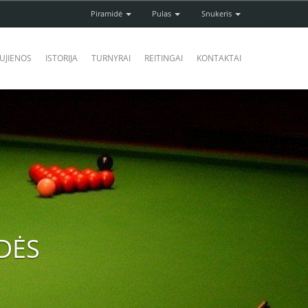
Piramidė
Pulas
Snukeris
UJIENOS
ISTORIJA
TURNYRAI
REITINGAI
KONTAKTAI
DĖS