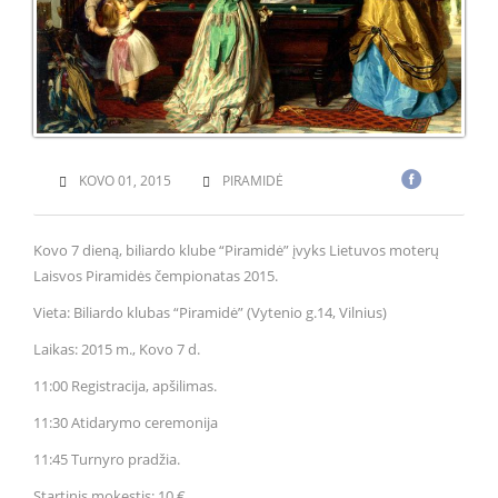
KOVO 01, 2015
PIRAMIDĖ
Kovo 7 dieną, biliardo klube “Piramidė” įvyks Lietuvos moterų
Laisvos Piramidės čempionatas 2015.
Vieta: Biliardo klubas “Piramidė” (Vytenio g.14, Vilnius)
Laikas: 2015 m., Kovo 7 d.
11:00 Registracija, apšilimas.
11:30 Atidarymo ceremonija
11:45 Turnyro pradžia.
Startinis mokestis: 10 €