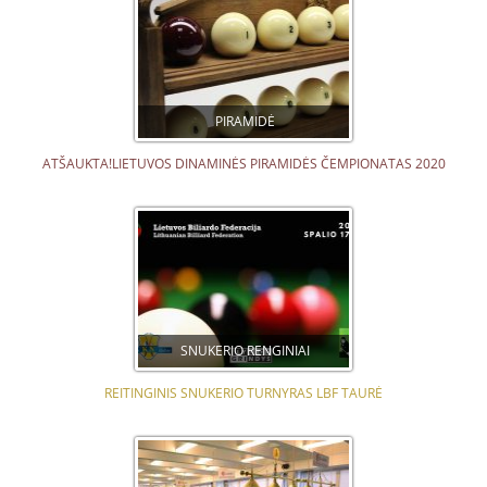
PIRAMIDĖ
ATŠAUKTA!LIETUVOS DINAMINĖS PIRAMIDĖS ČEMPIONATAS 2020
SNUKERIO RENGINIAI
REITINGINIS SNUKERIO TURNYRAS LBF TAURĖ