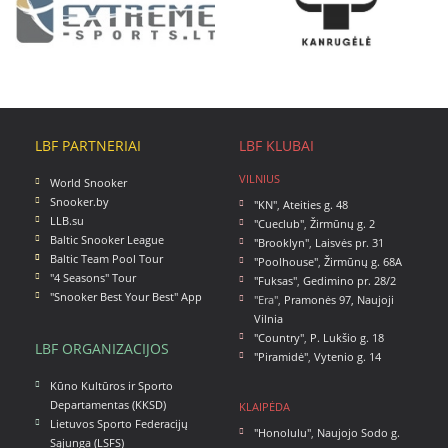
LBF PARTNERIAI
LBF KLUBAI
VILNIUS
World Snooker
Snooker.by
"KN"
,
Ateities g. 48
LLB.su
"Cueclub"
,
Žirmūnų g. 2
Baltic Snooker League
"Brooklyn"
,
Laisvės pr. 31
Baltic Team Pool Tour
"Poolhouse"
,
Žirmūnų g. 68A
"4 Seasons" Tour
"Fuksas"
,
Gedimino pr. 28/2
"Snooker Best Your Best" App
"Era",
Pramonės 97, Naujoji
Vilnia
"Country"
,
P. Lukšio g. 18
LBF ORGANIZACIJOS
"Piramidė"
,
Vytenio g. 14
Kūno Kultūros ir Sporto
Departamentas (KKSD)
KLAIPĖDA
Lietuvos Sporto Federacijų
"Honolulu"
,
Naujojo Sodo g.
Sąjunga (LSFS)