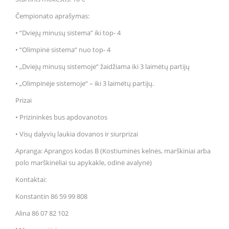
Čempionato aprašymas:
• “Dviejų minusų sistema” iki top- 4
• “Olimpinė sistema“ nuo top- 4
• „Dviejų minusų sistemoje“ žaidžiama iki 3 laimėtų partijų
• „Olimpinėje sistemoje“ – iki 3 laimėtų partijų.
Prizai
• Prizininkės bus apdovanotos
• Visų dalyvių laukia dovanos ir siurprizai
Apranga: Aprangos kodas B (Kostiuminės kelnės, marškiniai arba
polo marškinėliai su apykakle, odinė avalynė)
Kontaktai:
Konstantin 86 59 99 808
Alina 86 07 82 102