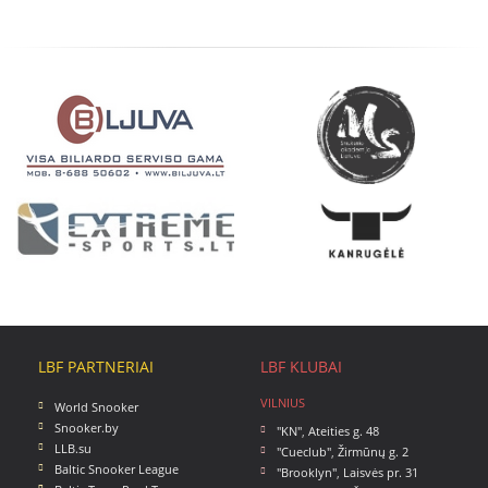
LBF PARTNERIAI
LBF KLUBAI
VILNIUS
World Snooker
Snooker.by
"KN"
,
Ateities g. 48
LLB.su
"Cueclub"
,
Žirmūnų g. 2
Baltic Snooker League
"Brooklyn"
,
Laisvės pr. 31