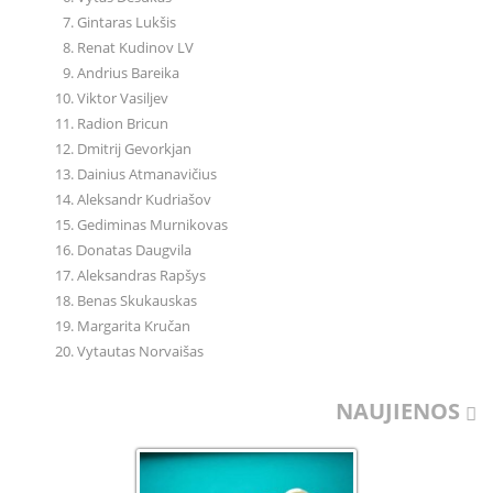
Gintaras Lukšis
Renat Kudinov LV
Andrius Bareika
Viktor Vasiljev
Radion Bricun
Dmitrij Gevorkjan
Dainius Atmanavičius
Aleksandr Kudriašov
Gediminas Murnikovas
Donatas Daugvila
Aleksandras Rapšys
Benas Skukauskas
Margarita Kručan
Vytautas Norvaišas
NAUJIENOS