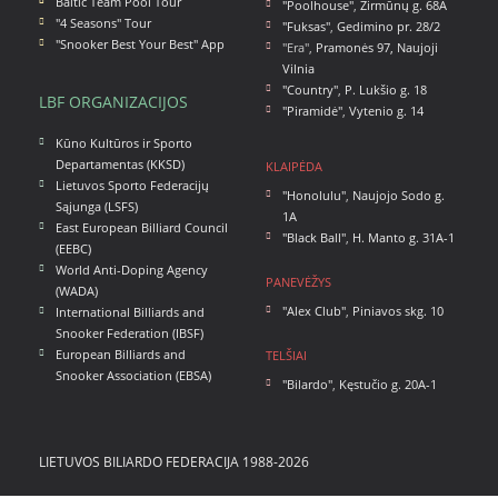
Baltic Team Pool Tour
"Poolhouse"
,
Žirmūnų g. 68A
"4 Seasons" Tour
"Fuksas"
,
Gedimino pr. 28/2
"Snooker Best Your Best" App
"Era",
Pramonės 97, Naujoji
Vilnia
"Country"
,
P. Lukšio g. 18
LBF ORGANIZACIJOS
"Piramidė"
,
Vytenio g. 14
Kūno Kultūros ir Sporto
Departamentas (KKSD)
KLAIPĖDA
Lietuvos Sporto Federacijų
"Honolulu"
,
Naujojo Sodo g.
Sąjunga (LSFS)
1A
East European Billiard Council
"Black Ball"
,
H. Manto g. 31A-1
(EEBC)
World Anti-Doping Agency
PANEVĖŽYS
(WADA)
"Alex Club"
,
Piniavos skg. 10
International Billiards and
Snooker Federation (IBSF)
European Billiards and
TELŠIAI
Snooker Association (EBSA)
"Bilardo"
,
Kęstučio g. 20A-1
LIETUVOS BILIARDO FEDERACIJA 1988-2026