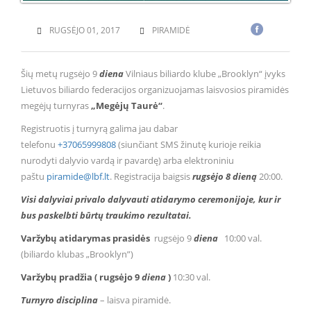
RUGSĖJO 01, 2017
PIRAMIDĖ
Šių metų rugsėjo 9
diena
Vilniaus biliardo klube „Brooklyn“ įvyks
Lietuvos biliardo federacijos organizuojamas laisvosios piramidės
megėjų turnyras
„Megėjų Taurė“
.
Registruotis į turnyrą galima jau dabar
telefonu
+37065999808
(siunčia
nt SMS žinutę kurioje reikia
nurodyti dalyvio vardą ir pavardę) arba elektroniniu
paštu
piramide@lbf.lt
. Registracija baigsis
rugsėjo 8 dieną
20:00.
Visi dalyviai privalo dalyvauti atidarymo ceremonijoje, kur ir
bus paskelbti būrtų traukimo rezultatai.
Varžybų atidarymas prasidės
rugsėjo 9
diena
10:00 val.
(biliardo klubas „Brooklyn”)
Varžybų pradžia ( rugsėjo 9
diena
)
10:30 val.
Turnyro disciplina
– laisva piramidė.