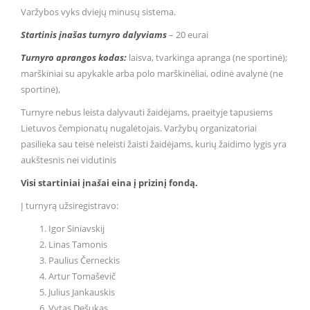
Varžybos vyks dviejų minusų sistema.
Startinis įnašas turnyro dalyviams
– 20 eurai
Turnyro aprangos kodas:
laisva, tvarkinga apranga (ne sportinė);
marškiniai su apykakle arba polo marškinėliai, odinė avalynė (ne
sportinė),
Turnyre nebus leista dalyvauti žaidėjams, praeityje tapusiems
Lietuvos čempionatų nugalėtojais. Varžybų organizatoriai
pasilieka sau teisė neleisti žaisti žaidėjams, kurių žaidimo lygis yra
aukštesnis nei vidutinis
Visi startiniai įna
š
ai eina į prizinį fondą.
Į turnyrą užsiregistravo:
Igor Siniavskij
Linas Tamonis
Paulius Černeckis
Artur Tomaševič
Julius Jankauskis
Vytas Dešukas