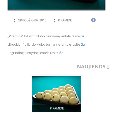
GRUODŽIO 06, 2015
PIRAMIDĖ
„Piramide“ biliardo klubo turnyrinę lentelę rasite
čia
„Brooklyn“ biliardo klubo turnyrinę lentelę rasite
čia
Pagrindinę turnyrinę lentelę rasite
čia
NAUJIENOS
PIRAMIDĖ