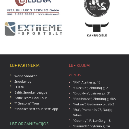
LBF PARTNERIAI
LBF KLUBAI
VILNIUS
World Snooker
Snooker.by
"KN"
,
Ateities g. 48
LLB.su
"Cueclub"
,
Žirmūnų g. 2
Baltic Snooker League
"Brooklyn"
,
Laisvės pr. 31
Baltic Team Pool Tour
"Poolhouse"
,
Žirmūnų g. 68A
"4 Seasons" Tour
"Fuksas"
,
Gedimino pr. 28/2
"Snooker Best Your Best" App
"Era",
Pramonės 97, Naujoji
Vilnia
"Country"
,
P. Lukšio g. 18
LBF ORGANIZACIJOS
"Piramidė"
,
Vytenio g. 14