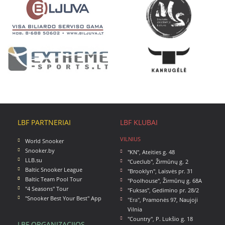
LBF PARTNERIAI
LBF KLUBAI
VILNIUS
World Snooker
Snooker.by
"KN"
,
Ateities g. 48
LLB.su
"Cueclub"
,
Žirmūnų g. 2
Baltic Snooker League
"Brooklyn"
,
Laisvės pr. 31
Baltic Team Pool Tour
"Poolhouse"
,
Žirmūnų g. 68A
"4 Seasons" Tour
"Fuksas"
,
Gedimino pr. 28/2
"Snooker Best Your Best" App
"Era",
Pramonės 97, Naujoji
Vilnia
"Country"
,
P. Lukšio g. 18
LBF ORGANIZACIJOS