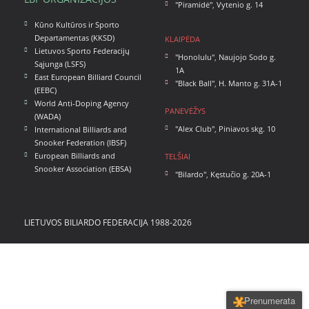
"Piramidė"
,
Vytenio g. 14
Kūno Kultūros ir Sporto
Departamentas (KKSD)
KLAIPĖDA
Lietuvos Sporto Federacijų
"Honolulu"
,
Naujojo Sodo g.
Sąjunga (LSFS)
1A
East European Billiard Council
"Black Ball"
,
H. Manto g. 31A-1
(EEBC)
World Anti-Doping Agency
PANEVĖŽYS
(WADA)
"Alex Club"
,
Piniavos skg. 10
International Billiards and
Snooker Federation (IBSF)
European Billiards and
TELŠIAI
Snooker Association (EBSA)
"Bilardo"
,
Kęstučio g. 20A-1
LIETUVOS BILIARDO FEDERACIJA 1988-2026
Prenumerata