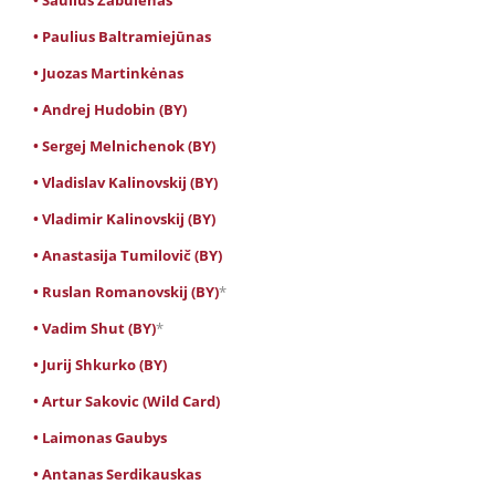
• Saulius Zabulėnas
• Paulius Baltramiejūnas
• Juozas Martinkėnas
• Andrej Hudobin (BY)
• Sergej Melnichenok (BY)
• Vladislav Kalinovskij (BY)
• Vladimir Kalinovskij (BY)
• Anastasija Tumilovič (BY)
• Ruslan Romanovskij (BY)
*
• Vadim Shut (BY)
*
• Jurij Shkurko (BY)
• Artur Sakovic (Wild Card)
• Laimonas Gaubys
• Antanas Serdikauskas