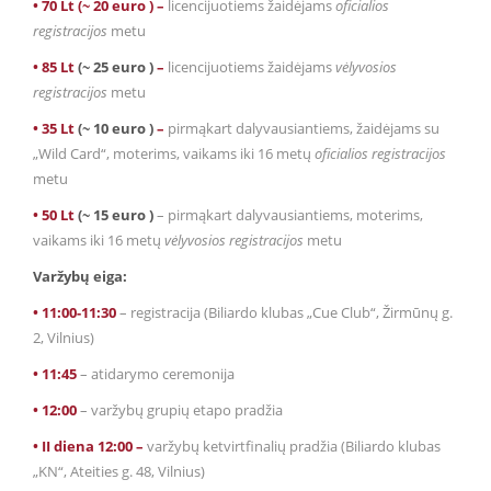
• 70 Lt (~ 20 euro ) –
licencijuotiems žaidėjams
oficialios
registracijos
metu
• 85 Lt
(~ 25 euro )
–
licencijuotiems žaidėjams
vėlyvosios
registracijos
metu
• 35 Lt
(~ 10 euro )
–
pirmąkart dalyvausiantiems, žaidėjams su
„Wild Card“, moterims, vaikams iki 16 metų
oficialios registracijos
metu
• 50 Lt
(~ 15 euro )
– pirmąkart dalyvausiantiems, moterims,
vaikams iki 16 metų
vėlyvosios registracijos
metu
Varžybų eiga:
• 11:00-11:30
– registracija (Biliardo klubas „Cue Club“, Žirmūnų g.
2, Vilnius)
• 11:45
– atidarymo ceremonija
• 12:00
– varžybų grupių etapo pradžia
• II diena 12:00 –
varžybų ketvirtfinalių pradžia (Biliardo klubas
„KN“, Ateities g. 48, Vilnius)