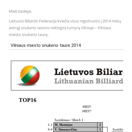
Mieli žaidėjai,
Lietuvos Biliardo Federacija kviečia visus registruotis į 2014 metų
antrąjį snukerio sezono reitinginį turnyrą Vilniuje – Vilniaus
miesto snukerio taurę.