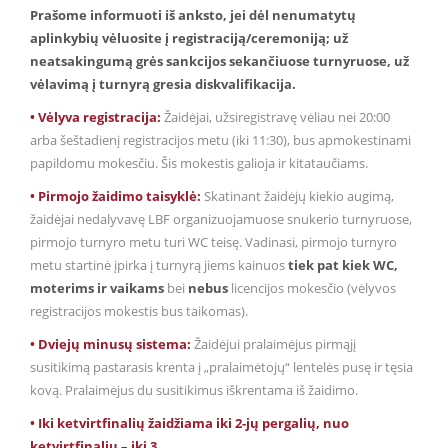
Prašome informuoti iš anksto, jei dėl nenumatytų
aplinkybių vėluosite į registraciją/ceremoniją; už
neatsakingumą grės sankcijos sekančiuose turnyruose, už
vėlavimą į turnyrą gresia diskvalifikacija.
• Vėlyva registracija:
Žaidėjai, užsiregistravę vėliau nei 20:00
arba šeštadienį registracijos metu (iki 11:30), bus apmokestinami
papildomu mokesčiu. Šis mokestis galioja ir kitataučiams.
• Pirmojo žaidimo taisyklė:
Skatinant žaidėjų kiekio augimą,
žaidėjai nedalyvavę LBF organizuojamuose snukerio turnyruose,
pirmojo turnyro metu turi WC teisę. Vadinasi, pirmojo turnyro
metu startinė įpirka į turnyrą jiems kainuos
tiek pat kiek WC,
moterims ir vaikams
bei
nebus
licencijos mokesčio (vėlyvos
registracijos mokestis bus taikomas).
• Dviejų minusų sistema:
Žaidėjui pralaimėjus pirmąjį
susitikimą pastarasis krenta į „pralaimėtojų“ lentelės pusę ir tęsia
kovą. Pralaimėjus du susitikimus iškrentama iš žaidimo.
• Iki ketvirtfinalių žaidžiama iki 2-jų pergalių, nuo
ketvirtfinalių – iki 3.