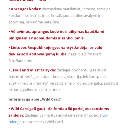
• Aprangos kodas:
vienspalviai marškiniai, liemenė, tamsios
kostiuminės kelnės (ne džinsai), juoda odinė avalynė (ne
sportinė), privaloma peteliškė.
• Vėlavimas, aprangos kodo nesilaikymas baudžiami
piniginėmis nuobaudomis ir sankcijomis.
• Lietuvos Respublikoje gyvenantys žaidėjai privalo
deklaruoti atstovaujamą klubą
: negalioja pirmąkart
žaidžiantiems.
• „Foul and miss“ taisyklė:
žaidėjas oponentui gali duoti
pakartoti smūgį atstatant buvusią situaciją tiek kartų, kiek
susitikime yra „frame’ų“: jei žaidžiama iki dviejų pergalių, atstatyti
situaciją galima du kartus, ir t.t.
Informacija apie „Wild Card“:
• Wild Card gali gauti tik žemiau 50 pozicijos esantiems
žaidėjai:
Žaidėjai, užimantys aukštesnes nei 51 pozicija
LBF
reitinge
, neturi teisės į Wild Card.