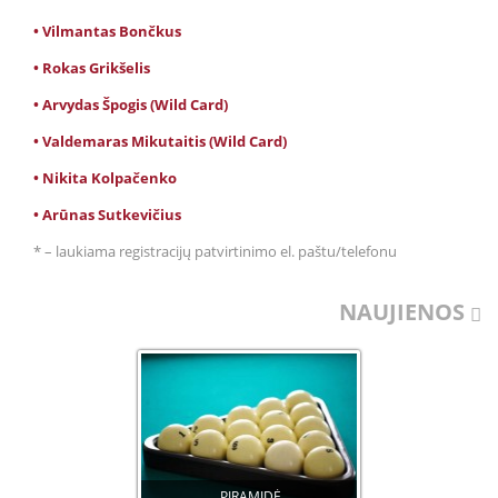
• Vilmantas Bončkus
• Rokas Grikšelis
• Arvydas Špogis (Wild Card)
• Valdemaras Mikutaitis (Wild Card)
• Nikita Kolpačenko
• Arūnas Sutkevičius
* – laukiama registracijų patvirtinimo el. paštu/telefonu
NAUJIENOS
PIRAMIDĖ