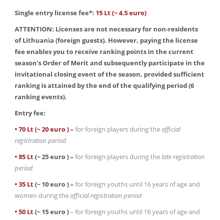
Single entry license fee*:
15 Lt (~ 4.5 euro)
ATTENTION: Licenses are not necessary for non-residents
of Lithuania (foreign guests). However, paying the license
fee enables you to receive ranking points in the current
season’s Order of Merit and subsequently participate in the
invitational closing event of the season, provided sufficient
ranking is attained by the end of the qualifying period (6
ranking events).
Entry fee:
• 70 Lt (~ 20 euro ) –
for foreign players during the
official
registration period
• 85 Lt
(~ 25 euro )
–
for foreign players during the
late registration
period
• 35 Lt
(~ 10 euro )
–
for foreign youths until 16 years of age and
women during the
official registration period
• 50 Lt
(~ 15 euro )
– for foreign youths until 16 years of age and