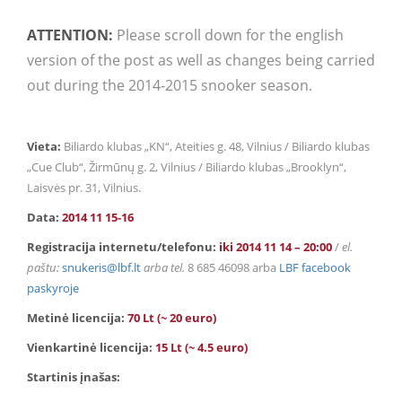
ATTENTION:
Please scroll down for the english
version of the post as well as changes being carried
out during the 2014-2015 snooker season.
Vieta:
Biliardo klubas „KN“, Ateities g. 48, Vilnius / Biliardo klubas
„Cue Club“, Žirmūnų g. 2, Vilnius / Biliardo klubas „Brooklyn“,
Laisvės pr. 31, Vilnius.
Data:
2014 11 15-16
Registracija internetu/telefonu:
iki 2014 11 14 – 20:00
/
el.
paštu:
snukeris@lbf.lt
arba tel.
8 685 46098 arba
LBF facebook
paskyroje
Metinė licencija:
70 Lt (~ 20 euro)
Vienkartinė licencija:
15 Lt (~ 4.5 euro)
Startinis įnašas: