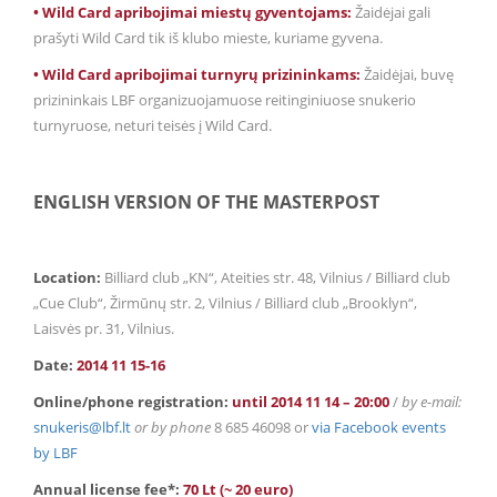
• Wild Card apribojimai miestų gyventojams:
Žaidėjai gali
prašyti Wild Card tik iš klubo mieste, kuriame gyvena.
• Wild Card apribojimai turnyrų prizininkams:
Žaidėjai, buvę
prizininkais LBF organizuojamuose reitinginiuose snukerio
turnyruose, neturi teisės į Wild Card.
ENGLISH VERSION OF THE MASTERPOST
Location:
Billiard club „KN“, Ateities str. 48, Vilnius / Billiard club
„Cue Club“, Žirmūnų str. 2, Vilnius / Billiard club „Brooklyn“,
Laisvės pr. 31, Vilnius.
Date:
2014 11 15-16
Online/phone registration:
until 2014 11 14 – 20:00
/
by e-mail:
snukeris@lbf.lt
or by phone
8 685 46098 or
via Facebook events
by LBF
Annual license fee*:
70 Lt (~ 20 euro)