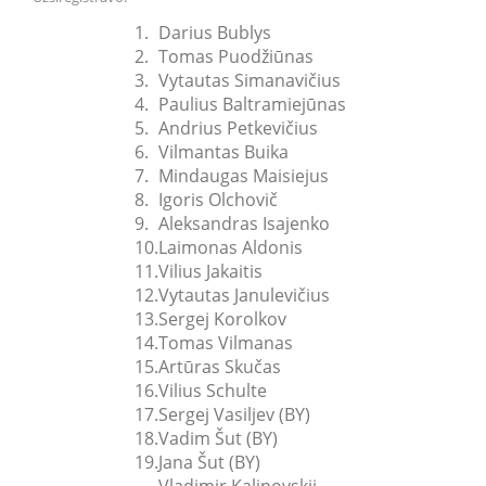
1.
Darius Bublys
2.
Tomas Puodžiūnas
3.
Vytautas Simanavičius
4.
Paulius Baltramiejūnas
5.
Andrius Petkevičius
6.
Vilmantas Buika
7.
Mindaugas Maisiejus
8.
Igoris Olchovič
9.
Aleksandras Isajenko
10.
Laimonas Aldonis
11.
Vilius Jakaitis
12.
Vytautas Janulevičius
13.
Sergej Korolkov
14.
Tomas Vilmanas
15.
Artūras Skučas
16.
Vilius Schulte
17.
Sergej Vasiljev (BY)
18.
Vadim Šut (BY)
19.
Jana Šut (BY)
Vladimir Kalinovskij