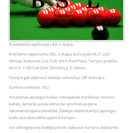
Pradedama registracija į BSL II etapą
Kviečiame registruotis į BSL II etapą, kuris įvyks 04.21-22d.
Vilniuje, klubuose: Cue Club, KN ir Pool Plaza. Turnyro pradžia
04.21d. 11:00 Cue Club, Žirmūnų g. 2, Vilnius
Turnyre gali dalyvauti žaidėjai neturintys LBF licencijos.
Startinis mokestis 75Lt.
Privalomas aprangos kodas: vienspalviai marškiniai, tamsios
kelnės, liemenė, juoda odinė (ne sportinė) avalynė,
rekomenduojama peteliškė. Žaidėjai neatitinkantys aprangos
kodo, bus diskvalifikuojami iš turnyro.
Visi užsiregistravę žaidėjai privalo dalyvauti turnyro atidarymo