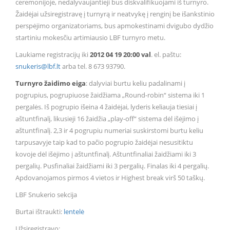
ceremonijoje, nedalyvaujantieji bus diskvalifikuojami iš turnyro.
Žaidėjai užsiregistravę į turnyrą ir neatvykę į renginį be išankstinio
perspėjimo organizatoriams, bus apmokestinami dvigubo dydžio
startiniu mokesčiu artimiausio LBF turnyro metu.
Laukiame registracijų iki
2012 04 19 20:00 val
. el. paštu:
snukeris@lbf.lt
arba tel. 8 673 93790.
Turnyro žaidimo eiga
: dalyviai burtu keliu padalinami į
pogrupius, pogrupiuose žaidžiama „Round-robin“ sistema iki 1
pergalės. Iš pogrupio išeina 4 žaidėjai, lyderis keliauja tiesiai į
aštuntfinalį, likusieji 16 žaidžia „play-off“ sistema dėl išėjimo į
aštuntfinalį. 2,3 ir 4 pogrupiu numeriai suskirstomi burtu keliu
tarpusavyje taip kad to pačio pogrupio žaidėjai nesusitiktu
kovoje dėl išėjimo į aštuntfinalį. Aštuntfinaliai žaidžiami iki 3
pergalių. Pusfinaliai žaidžiami iki 3 pergalių. Finalas iki 4 pergalių.
Apdovanojamos pirmos 4 vietos ir Highest break virš 50 taškų.
LBF Snukerio sekcija
Burtai ištraukti:
lentelė
Užsiregistravo: