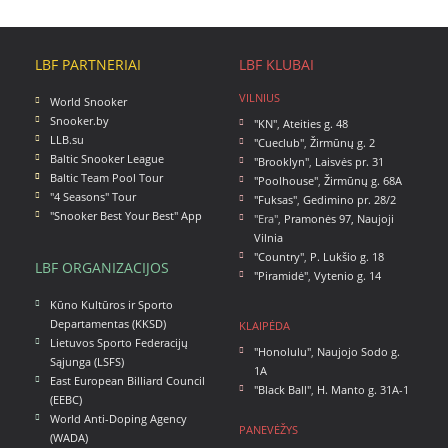
LBF PARTNERIAI
LBF KLUBAI
VILNIUS
World Snooker
Snooker.by
"KN"
,
Ateities g. 48
LLB.su
"Cueclub"
,
Žirmūnų g. 2
Baltic Snooker League
"Brooklyn"
,
Laisvės pr. 31
Baltic Team Pool Tour
"Poolhouse"
,
Žirmūnų g. 68A
"4 Seasons" Tour
"Fuksas"
,
Gedimino pr. 28/2
"Snooker Best Your Best" App
"Era",
Pramonės 97, Naujoji
Vilnia
"Country"
,
P. Lukšio g. 18
LBF ORGANIZACIJOS
"Piramidė"
,
Vytenio g. 14
Kūno Kultūros ir Sporto
Departamentas (KKSD)
KLAIPĖDA
Lietuvos Sporto Federacijų
"Honolulu"
,
Naujojo Sodo g.
Sąjunga (LSFS)
1A
East European Billiard Council
"Black Ball"
,
H. Manto g. 31A-1
(EEBC)
World Anti-Doping Agency
PANEVĖŽYS
(WADA)