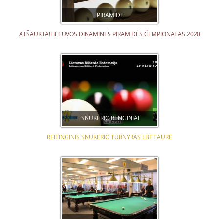
PIRAMIDĖ
ATŠAUKTA!LIETUVOS DINAMINĖS PIRAMIDĖS ČEMPIONATAS 2020
SNUKERIO RENGINIAI
REITINGINIS SNUKERIO TURNYRAS LBF TAURĖ