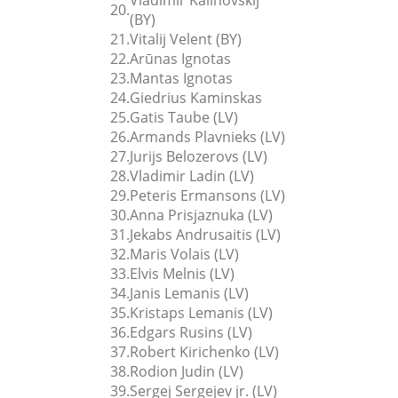
20.
(BY)
21.
Vitalij Velent (BY)
22.
Arūnas Ignotas
23.
Mantas Ignotas
24.
Giedrius Kaminskas
25.
Gatis Taube (LV)
26.
Armands Plavnieks (LV)
27.
Jurijs Belozerovs (LV)
28.
Vladimir Ladin (LV)
29.
Peteris Ermansons (LV)
30.
Anna Prisjaznuka (LV)
31.
Jekabs Andrusaitis (LV)
32.
Maris Volais (LV)
33.
Elvis Melnis (LV)
34.
Janis Lemanis (LV)
35.
Kristaps Lemanis (LV)
36.
Edgars Rusins (LV)
37.
Robert Kirichenko (LV)
38.
Rodion Judin (LV)
39.
Sergej Sergejev jr. (LV)