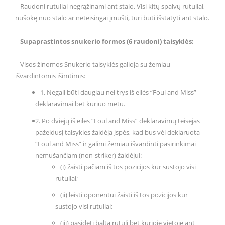
Raudoni rutuliai negrąžinami ant stalo. Visi kitų spalvų rutuliai,
nušokę nuo stalo ar neteisingai įmušti, turi būti išstatyti ant stalo.
Supaprastintos snukerio formos (6 raudoni) taisyklės:
Visos žinomos Snukerio taisyklės galioja su žemiau
išvardintomis išimtimis:
1. Negali būti daugiau nei trys iš eilės “Foul and Miss”
deklaravimai bet kuriuo metu.
2. Po dviejų iš eilės “Foul and Miss” deklaravimų teisėjas
pažeidusį taisykles žaidėja įspės, kad bus vėl deklaruota
“Foul and Miss” ir galimi žemiau išvardinti pasirinkimai
nemušančiam (non-striker) žaidėjui:
(i) žaisti pačiam iš tos pozicijos kur sustojo visi
rutuliai;
(ii) leisti oponentui žaisti iš tos pozicijos kur
sustojo visi rutuliai;
(iii) pasidėti baltą rutulį bet kurioje vietoje ant