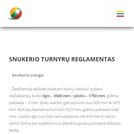
SNUKERIO TURNYRŲ REGLAMENTAS
Snukerio įranga:
Žaidžiamoji aikštelė įskaitant bortų “veidus” sudaro
stačiakampį, kurio
ilgis – 3500 mm
ir
plotis – 1750 mm
, galima
paklaida – 3 mm. Stalo aukštis gali svyruoti nuo 850 mm iki 875
mm. Rutulių diametras turi būti 52,5 mm, galima paklaida 0,08
mm. Lazdos ilgis turi būti netrumpesnis nei 910 mm ir neturi
skirtis forma bei sudėtimi nuo bendrai įprastų snukerio biliardo
lazdų.