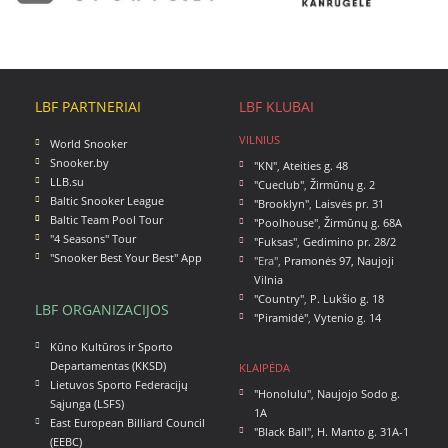
LBF PARTNERIAI
LBF KLUBAI
VILNIUS
World Snooker
Snooker.by
"KN"
,
Ateities g. 48
LLB.su
"Cueclub"
,
Žirmūnų g. 2
Baltic Snooker League
"Brooklyn"
,
Laisvės pr. 31
Baltic Team Pool Tour
"Poolhouse"
,
Žirmūnų g. 68A
"4 Seasons" Tour
"Fuksas"
,
Gedimino pr. 28/2
"Snooker Best Your Best" App
"Era",
Pramonės 97, Naujoji
Vilnia
"Country"
,
P. Lukšio g. 18
LBF ORGANIZACIJOS
"Piramidė"
,
Vytenio g. 14
Kūno Kultūros ir Sporto
Departamentas (KKSD)
KLAIPĖDA
Lietuvos Sporto Federacijų
"Honolulu"
,
Naujojo Sodo g.
Sąjunga (LSFS)
1A
East European Billiard Council
"Black Ball"
,
H. Manto g. 31A-1
(EEBC)