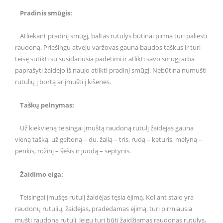
Pradinis smūgis:
Atliekant pradinį smūgį, baltas rutulys būtinai pirma turi paliesti
raudoną. Priešingu atveju varžovas gauna baudos taškus ir turi
teisę sutikti su susidariusia padėtimi ir atlikti savo smūgį arba
paprašyti žaidėjo iš naujo atlikti pradinį smūgį. Nebūtina numušti
rutulių į bortą ar įmušti į kišenes.
Taškų pelnymas:
Už kiekvieną teisingai įmuštą raudoną rutulį žaidėjas gauna
vieną tašką, už geltoną – du, žalią – tris, rudą – keturis, mėlyną –
penkis, rožinį – šešis ir juodą – septynis.
Žaidimo eiga:
Teisingai įmušęs rutulį žaidėjas tęsia ėjimą. Kol ant stalo yra
raudonų rutulių, žaidėjas, pradėdamas ėjimą, turi pirmiausia
mušti raudoną rutulį. Jeigu turi būti žaidžiamas raudonas rutulys,