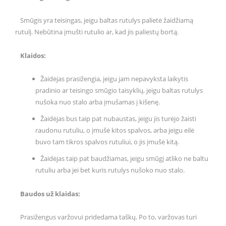
Smūgis yra teisingas, jeigu baltas rutulys palietė žaidžiamą
rutulį. Nebūtina įmušti rutulio ar, kad jis paliestų bortą.
Klaidos:
Žaidėjas prasižengia, jeigu jam nepavyksta laikytis
pradinio ar teisingo smūgio taisyklių, jeigu baltas rutulys
nušoka nuo stalo arba įmušamas į kišenę.
Žaidėjas bus taip pat nubaustas, jeigu jis turėjo žaisti
raudonu rutuliu, o įmušė kitos spalvos, arba jeigu eilė
buvo tam tikros spalvos rutuliui, o jis įmušė kitą.
Žaidėjas taip pat baudžiamas, jeigu smūgį atliko ne baltu
rutuliu arba jei bet kuris rutulys nušoko nuo stalo.
Baudos už klaidas:
Prasižengus varžovui pridedama taškų. Po to, varžovas turi