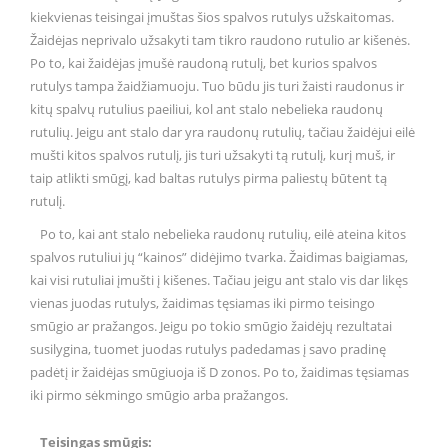
kiekvienas teisingai įmuštas šios spalvos rutulys užskaitomas.
Žaidėjas neprivalo užsakyti tam tikro raudono rutulio ar kišenės.
Po to, kai žaidėjas įmušė raudoną rutulį, bet kurios spalvos
rutulys tampa žaidžiamuoju. Tuo būdu jis turi žaisti raudonus ir
kitų spalvų rutulius paeiliui, kol ant stalo nebelieka raudonų
rutulių. Jeigu ant stalo dar yra raudonų rutulių, tačiau žaidėjui eilė
mušti kitos spalvos rutulį, jis turi užsakyti tą rutulį, kurį muš, ir
taip atlikti smūgį, kad baltas rutulys pirma paliestų būtent tą
rutulį.
Po to, kai ant stalo nebelieka raudonų rutulių, eilė ateina kitos
spalvos rutuliui jų “kainos” didėjimo tvarka. Žaidimas baigiamas,
kai visi rutuliai įmušti į kišenes. Tačiau jeigu ant stalo vis dar likęs
vienas juodas rutulys, žaidimas tęsiamas iki pirmo teisingo
smūgio ar pražangos. Jeigu po tokio smūgio žaidėjų rezultatai
susilygina, tuomet juodas rutulys padedamas į savo pradinę
padėtį ir žaidėjas smūgiuoja iš D zonos. Po to, žaidimas tęsiamas
iki pirmo sėkmingo smūgio arba pražangos.
Teisingas smūgis: