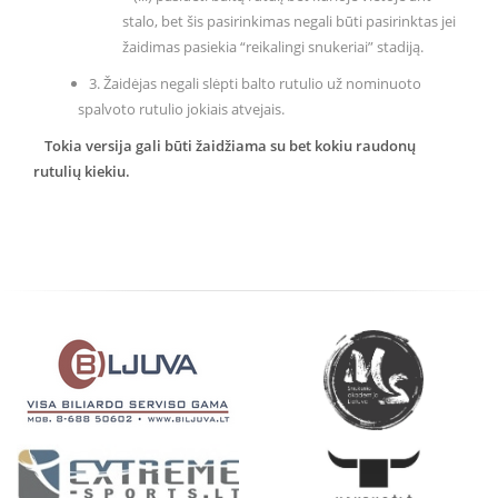
stalo, bet šis pasirinkimas negali būti pasirinktas jei
žaidimas pasiekia “reikalingi snukeriai” stadiją.
3. Žaidėjas negali slėpti balto rutulio už nominuoto
spalvoto rutulio jokiais atvejais.
Tokia versija gali būti žaidžiama su bet kokiu raudonų
rutulių kiekiu.