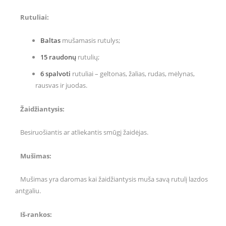
Rutuliai:
Baltas
mušamasis rutulys;
15 raudonų
rutulių;
6 spalvoti
rutuliai – geltonas, žalias, rudas, mėlynas,
rausvas ir juodas.
Žaidžiantysis:
Besiruošiantis ar atliekantis smūgį žaidėjas.
Mušimas:
Mušimas yra daromas kai žaidžiantysis muša savą rutulį lazdos
antgaliu.
Iš-rankos: