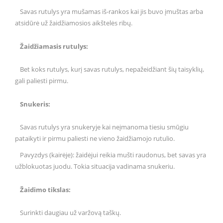
Savas rutulys yra mušamas iš-rankos kai jis buvo įmuštas arba
atsidūrė už žaidžiamosios aikštelės ribų.
Žaidžiamasis rutulys:
Bet koks rutulys, kurį savas rutulys, nepažeidžiant šių taisyklių,
gali paliesti pirmu.
Snukeris:
Savas rutulys yra snukeryje kai neįmanoma tiesiu smūgiu
pataikyti ir pirmu paliesti ne vieno žaidžiamojo rutulio.
Pavyzdys (kairėje): žaidėjui reikia mušti raudonus, bet savas yra
užblokuotas juodu. Tokia situacija vadinama snukeriu.
Žaidimo tikslas:
Surinkti daugiau už varžovą taškų.