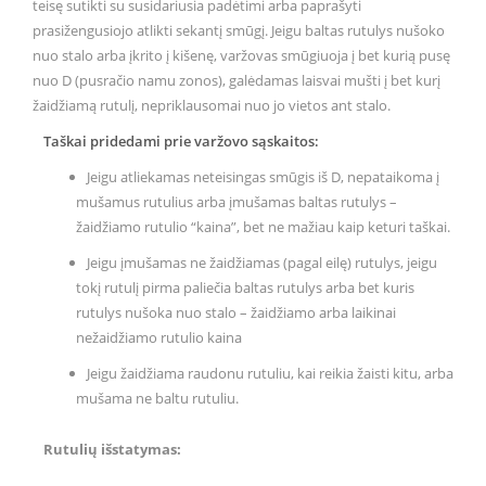
teisę sutikti su susidariusia padėtimi arba paprašyti
prasižengusiojo atlikti sekantį smūgį. Jeigu baltas rutulys nušoko
nuo stalo arba įkrito į kišenę, varžovas smūgiuoja į bet kurią pusę
nuo D (pusračio namu zonos), galėdamas laisvai mušti į bet kurį
žaidžiamą rutulį, nepriklausomai nuo jo vietos ant stalo.
Taškai pridedami prie varžovo sąskaitos:
Jeigu atliekamas neteisingas smūgis iš D, nepataikoma į
mušamus rutulius arba įmušamas baltas rutulys –
žaidžiamo rutulio “kaina”, bet ne mažiau kaip keturi taškai.
Jeigu įmušamas ne žaidžiamas (pagal eilę) rutulys, jeigu
tokį rutulį pirma paliečia baltas rutulys arba bet kuris
rutulys nušoka nuo stalo – žaidžiamo arba laikinai
nežaidžiamo rutulio kaina
Jeigu žaidžiama raudonu rutuliu, kai reikia žaisti kitu, arba
mušama ne baltu rutuliu.
Rutulių išstatymas: