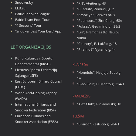
Snooker.by
"KN"
,
Ateities g. 48
LLB.su
"Cueclub"
,
Žirmūnų g. 2
Baltic Snooker League
"Brooklyn"
,
Laisvės pr. 31
Baltic Team Pool Tour
"Poolhouse"
,
Žirmūnų g. 68A
"4 Seasons" Tour
"Fuksas"
,
Gedimino pr. 28/2
"Snooker Best Your Best" App
"Era",
Pramonės 97, Naujoji
Vilnia
"Country"
,
P. Lukšio g. 18
LBF ORGANIZACIJOS
"Piramidė"
,
Vytenio g. 14
Kūno Kultūros ir Sporto
Departamentas (KKSD)
KLAIPĖDA
Lietuvos Sporto Federacijų
"Honolulu"
,
Naujojo Sodo g.
Sąjunga (LSFS)
1A
East European Billiard Council
"Black Ball"
,
H. Manto g. 31A-1
(EEBC)
World Anti-Doping Agency
PANEVĖŽYS
(WADA)
"Alex Club"
,
Piniavos skg. 10
International Billiards and
Snooker Federation (IBSF)
European Billiards and
TELŠIAI
Snooker Association (EBSA)
"Bilardo"
,
Kęstučio g. 20A-1