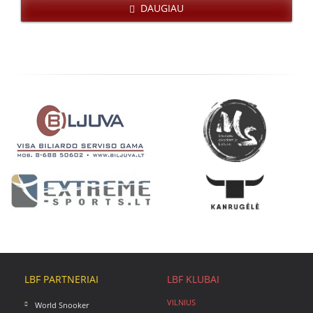
DAUGIAU
LBF PARTNERIAI
LBF KLUBAI
VILNIUS
World Snooker