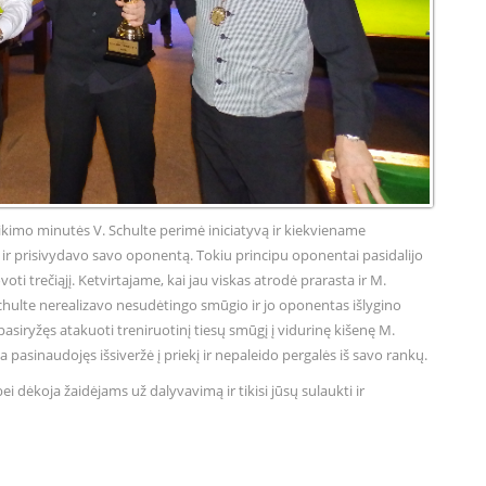
tikimo minutės V. Schulte perimė iniciatyvą ir kiekviename
 ir prisivydavo savo oponentą. Tokiu principu oponentai pasidalijo
voti trečiąjį. Ketvirtajame, kai jau viskas atrodė prarasta ir M.
chulte nerealizavo nesudėtingo smūgio ir jo oponentas išlygino
 pasiryžęs atakuoti treniruotinį tiesų smūgį į vidurinę kišenę M.
ja pasinaudojęs išsiveržė į priekį ir nepaleido pergalės iš savo rankų.
ei dėkoja žaidėjams už dalyvavimą ir tikisi jūsų sulaukti ir