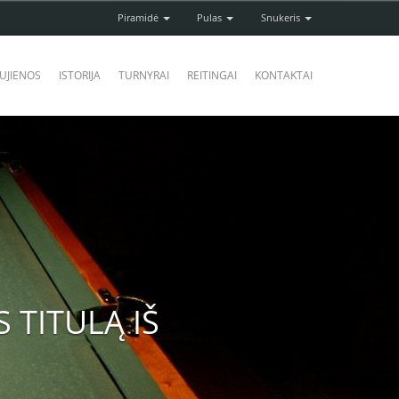
Piramidė
Pulas
Snukeris
UJIENOS
ISTORIJA
TURNYRAI
REITINGAI
KONTAKTAI
 TITULĄ IŠ