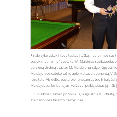
Finale vyko atkakli kova taškas į tašką: nuo pirmos susi
susitikimo „freime“ vedė, kol M. Maisiejus susikaupdavo
po vieną „freimą“, tačiau M. Maisiejui pristigo jėgų atsiko
Maisiejui vos užteko taškų aplenkti savo oponentą, V. S
rezultatą. Vis dėlto, pastarojo renesansas tuo ir baigėsi:
Maisiejus paliko jaunajam varžovui puikią situaciją ir šis 
LBF sveikina turnyro prizininkus, nugalėtoją V. Schultę, b
ateinančiuose biliardo turnyruose.