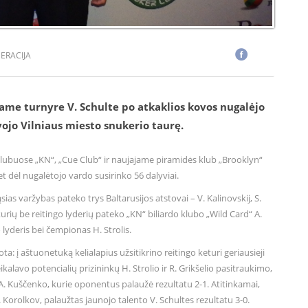
ERACIJA
iame turnyre V. Schulte po atkaklios kovos nugalėjo
vojo Vilniaus miesto snukerio taurę.
o klubuose „KN“, „Cue Club“ ir naujajame piramidės klub „Brooklyn“
et dėl nugalėtojo vardo susirinko 56 dalyviai.
ias varžybas pateko trys Baltarusijos atstovai – V. Kalinovskij, S.
 kurių be reitingo lyderių pateko „KN“ biliardo klubo „Wild Card“ A.
lyderis bei čempionas H. Strolis.
 į aštuonetuką kelialapius užsitikrino reitingo keturi geriausieji
ikalavo potencialių prizininkų H. Strolio ir R. Grikšelio pasitraukimo,
. Kuščenko, kurie oponentus palaužė rezultatu 2-1. Atitinkamai,
 S. Korolkov, palaužtas jaunojo talento V. Schultes rezultatu 3-0.