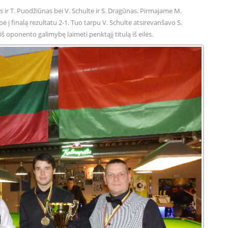
s ir T. Puodžiūnas bei V. Schulte ir S. Dragūnas. Pirmajame M.
ė į finalą rezultatu 2-1. Tuo tarpu V. Schulte atsirevanšavo S.
 oponento galimybę laimėti penktąjį titulą iš eilės.