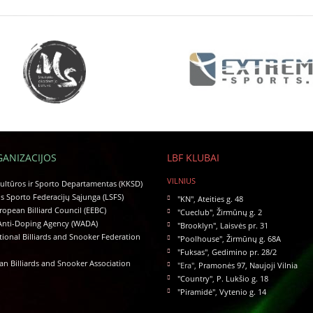
GANIZACIJOS
LBF KLUBAI
VILNIUS
ltūros ir Sporto Departamentas (KKSD)
s Sporto Federacijų Sąjunga (LSFS)
"KN"
,
Ateities g. 48
ropean Billiard Council (EEBC)
"Cueclub"
,
Žirmūnų g. 2
Anti-Doping Agency (WADA)
"Brooklyn"
,
Laisvės pr. 31
tional Billiards and Snooker Federation
"Poolhouse"
,
Žirmūnų g. 68A
"Fuksas"
,
Gedimino pr. 28/2
n Billiards and Snooker Association
"Era",
Pramonės 97, Naujoji Vilnia
"Country"
,
P. Lukšio g. 18
"Piramidė"
,
Vytenio g. 14