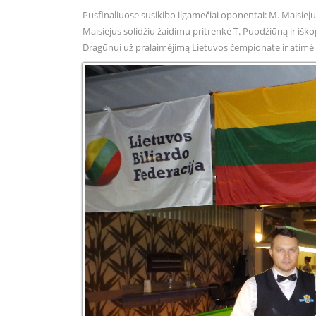
Pusfinaliuose susikibo ilgamečiai oponentai: M. Maisieju
Maisiejus solidžiu žaidimu pritrenkė T. Puodžiūną ir iškop
Dragūnui už pralaimėjimą Lietuvos čempionate ir atimė iš