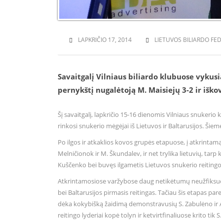
LAPKRIČIO 17, 2014
LIETUVOS BILIARDO FED
Savaitgalį Vilniaus biliardo klubuose vykus
pernykštį nugalėtoją M. Maisiejų 3-2 ir iško
Šį savaitgalį, lapkričio 15-16 dienomis Vilniaus snukeri
rinkosi snukerio mėgėjai iš Lietuvos ir Baltarusijos. Šiem
Po ilgos ir atkaklios kovos grupės etapuose, į atkrintamąs
Melničionok ir M. Škundalev, ir net trylika lietuvių, tarp
Kuščenko bei buvęs ilgametis Lietuvos snukerio reitingo 
Atkrintamosiose varžybose daug netikėtumų neužfiksuota:
bei Baltarusijos pirmasis reitingas. Tačiau šis etapas pare
dėka kokybišką žaidimą demonstravusių S. Zabulėno ir A
reitingo lyderiai kopė tolyn ir ketvirtfinaliuose krito tik