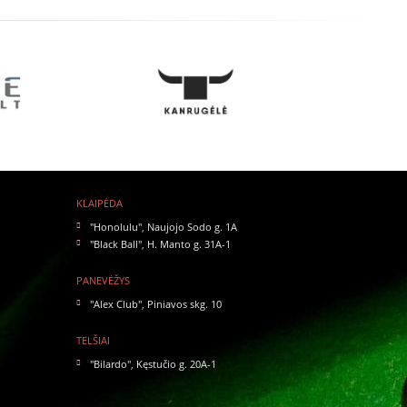
KLAIPĖDA
"Honolulu"
,
Naujojo Sodo g. 1A
"Black Ball"
,
H. Manto g. 31A-1
PANEVĖŽYS
"Alex Club"
,
Piniavos skg. 10
TELŠIAI
"Bilardo"
,
Kęstučio g. 20A-1