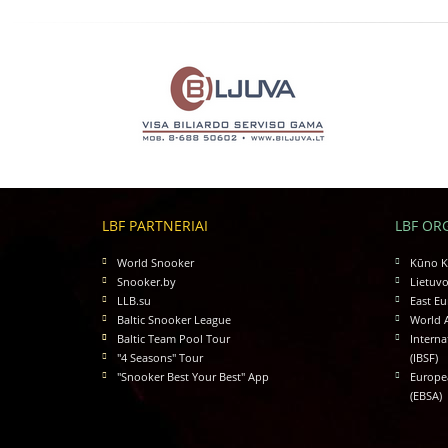
LBF PARTNERIAI
LBF OR
World Snooker
Kūno Ku
Snooker.by
Lietuvo
LLB.su
East Eu
Baltic Snooker League
World 
Baltic Team Pool Tour
Interna
"4 Seasons" Tour
(IBSF)
"Snooker Best Your Best" App
Europea
(EBSA)