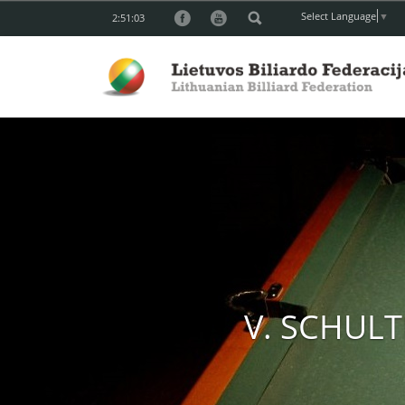
Select Language
▼
2:51:05
V. SCHULT